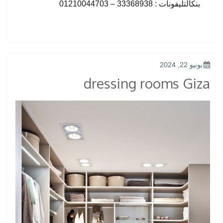
بنكالتليفونات : 33368938 – 01210044703
POSTED
يونيو 22, 2024
ON
dressing rooms Giza