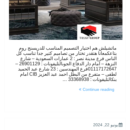
ماتشيلش هم اختيار التصميم المناسب للدريسنج روم
بتاعكمعانا هتقدر تختار من تصاميم كتير جدا تناسب كل
الناس فرع مدينة نصر : 2 عمارات السعودية – شارع
النزهة – امام دار الدفاع الجوىالتليفونات : 26901129 –
01117172647فرع المهندسين : 23 شارع عبد الحميد
لطفى – متفرع من البطل احمد عبد العزيز CIB امام
بنكالتليفونات : 33368938 …
“wardrobes
Continue reading
2024”
POSTED
يونيو 22, 2024
ON