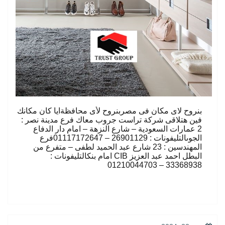
بنروح لاى مكان فى مصربنروح لأى محافظةايا كان مكانك
فين هتلاقى شركة تراست جروب معاك فرع مدينة نصر :
2 عمارات السعودية – شارع النزهة – امام دار الدفاع
الجوىالتليفونات : 26901129 – 01117172647فرع
المهندسين : 23 شارع عبد الحميد لطفى – متفرع من
البطل احمد عبد العزيز CIB امام بنكالتليفونات :
33368938 – 01210044703