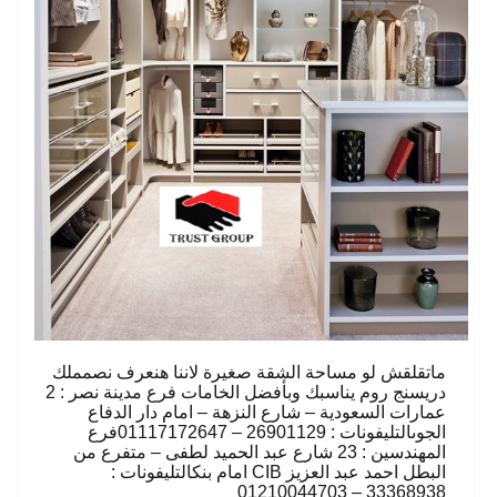
ماتقلقش لو مساحة الشقة صغيرة لاننا هنعرف نصمملك
دريسنج روم يناسبك وبأفضل الخامات فرع مدينة نصر : 2
عمارات السعودية – شارع النزهة – امام دار الدفاع
الجوىالتليفونات : 26901129 – 01117172647فرع
المهندسين : 23 شارع عبد الحميد لطفى – متفرع من
البطل احمد عبد العزيز CIB امام بنكالتليفونات :
33368938 – 01210044703