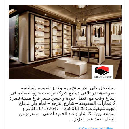
مستعجل على الدريسنج روم وعايز تصممه وتستلمه
بسرعةهتقدر تلاقى ده مع شركة تراست جروبالتسليم فى
اسرع وقت مع افضل جودة واحسن سعر فرع مدينة نصر :
2 عمارات السعودية – شارع النزهة – امام دار الدفاع
الجوىالتليفونات : 26901129 – 01117172647فرع
المهندسين : 23 شارع عبد الحميد لطفى – متفرع من
البطل احمد عبد العزيز …
“wardrobes
Continue reading