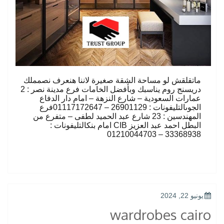
ماتقلقش لو مساحة الشقة صغيرة لاننا هنعرف نصمملك
دريسنج روم يناسبك وبأفضل الخامات فرع مدينة نصر : 2
عمارات السعودية – شارع النزهة – امام دار الدفاع
الجوىالتليفونات : 26901129 – 01117172647فرع
المهندسين : 23 شارع عبد الحميد لطفى – متفرع من
البطل احمد عبد العزيز CIB امام بنكالتليفونات :
33368938 – 01210044703
POSTED
يونيو 22, 2024
ON
wardrobes cairo