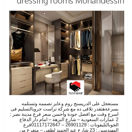
dressing rooms Mohandessin
مستعجل على الدريسنج روم وعايز تصممه وتستلمه
بسرعةهتقدر تلاقى ده مع شركة تراست جروبالتسليم فى
اسرع وقت مع افضل جودة واحسن سعر فرع مدينة نصر :
2 عمارات السعودية – شارع النزهة – امام دار الدفاع
الجوىالتليفونات : 26901129 – 01117172647فرع
المهندسين : 23 شارع عبد الحميد لطفى – متفرع من