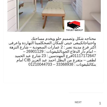
محتاجه شكل وتصميم حلو ويخدم مساحتك
واحتياجاتكيبقى جيتى للمكان الصحكلمينا النهاردة واعرفى
اكتر فرع مدينة نصر : 2 عمارات السعودية – شارع النزهة
– امام دار الدفاع الجوىالتليفونات : 26901129 –
01117172647فرع المهندسين : 23 شارع عبد الحميد
لطفى – متفرع من البطل احمد عبد العزيز CIB امام
بنكالتليفونات : 33368938 – 01210044703
Posts
Next
NEXT
Page
1