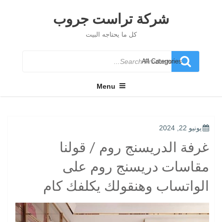
Ski
t
شركة تراست جروب
conten
كل ما يحتاجه البيت
Search
for
Menu
POSTED
يونيو 22, 2024
ON
غرفة الدريسنج روم / قولنا
مقاسات دريسنج روم على
الواتساب وهنقولك يكلفك كام