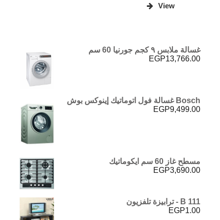
Post
pagination
View
غسالة ملابس ٩ كجم جورنيا 60 سم
EGP
13,766.00
Bosch غسالة فول اتوماتيك إينوكس بوش
EGP
9,499.00
مسطح غاز 60 سم ايكوماتيك
EGP
3,690.00
B 111 - ترابيزة تلفزيون
EGP
1.00