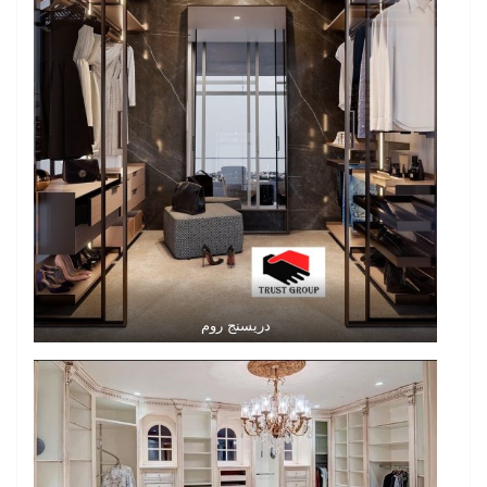
دريسنج روم