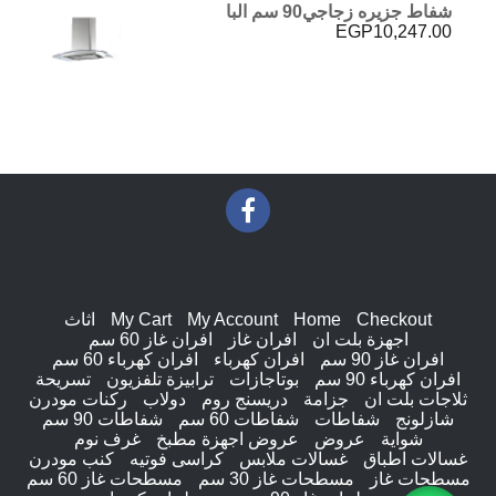
شفاط جزيره زجاجي90 سم البا
EGP
10,247.00
Checkout
Home
My Account
My Cart
اثاث
اجهزة بلت ان
افران غاز
افران غاز 60 سم
افران غاز 90 سم
افران كهرباء
افران كهرباء 60 سم
افران كهرباء 90 سم
بوتاجازات
ترابيزة تلفزيون
تسريحة
ثلاجات بلت ان
جزامة
دريسنج روم
دولاب
ركنات مودرن
شازلونج
شفاطات
شفاطات 60 سم
شفاطات 90 سم
شواية
عروض
عروض اجهزة مطبخ
غرف نوم
غسالات اطباق
غسالات ملابس
كراسى فوتيه
كنب مودرن
مسطحات غاز
مسطحات غاز 30 سم
مسطحات غاز 60 سم