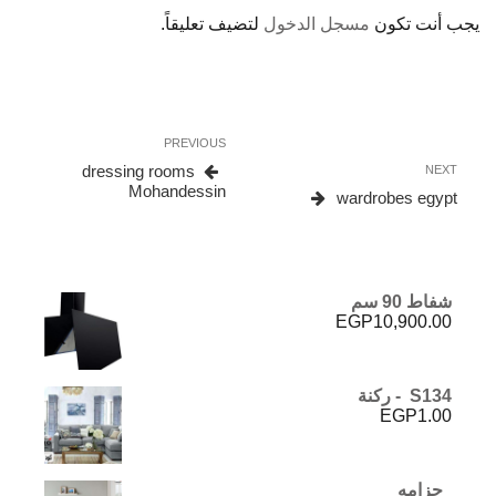
يجب أنت تكون
مسجل الدخول
لتضيف تعليقاً.
تصفّح
Previous
PREVIOUS
المقالات
Post
dressing rooms
Next
NEXT
Mohandessin
Post
wardrobes egypt
شفاط 90 سم
EGP
10,900.00
S134 - ركنة
EGP
1.00
جزامه