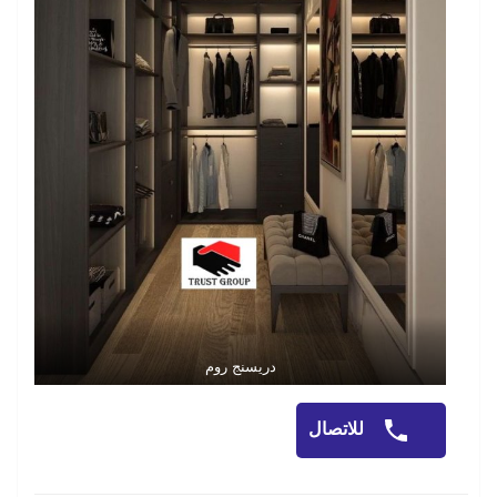
دريسنج روم
للاتصال