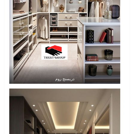
دريسنج روم