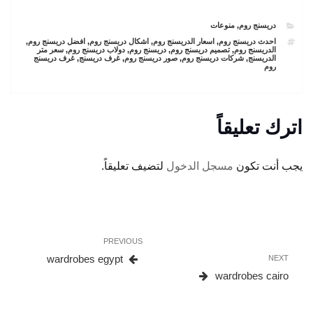
CATEGORIES
دريسنج روم
,
منوعات
TAGS
احدث دريسنج روم
,
اسعار الدريسنج روم
,
اشكال دريسنج روم
,
افضل دريسنج روم
,
الدريسنج روم
,
تصميم دريسنج روم
,
دريسنج روم
,
دولاب دريسنج روم
,
سعر متر
الدريسنج
,
شركات دريسنج روم
,
صور دريسنج روم
,
غرف دريسنج
,
غرف دريسنج
روم
اترك تعليقاً
يجب أنت تكون
مسجل الدخول
لتضيف تعليقاً.
تصفّح
Previous
PREVIOUS
المقالات
Post
wardrobes egypt
Next
NEXT
Post
wardrobes cairo