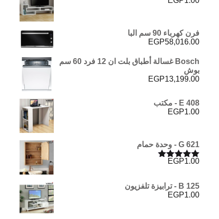
EGP
1.00
فرن كهرباء 90 سم البا
EGP
58,016.00
Bosch غسالة أطباق بلت ان 12 فرد 60 سم
بوش
EGP
13,199.00
E 408 - مكتب
EGP
1.00
G 621 - وحدة حمام
EGP
1.00
تم التقييم
5.00
من 5
B 125 - ترابيزة تلفزيون
EGP
1.00