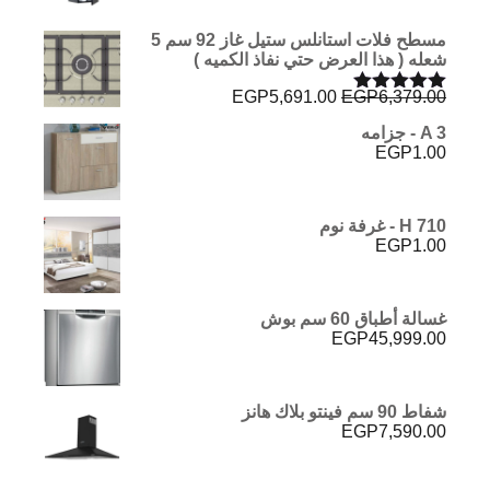
مسطح فلات استانلس ستيل غاز 92 سم 5
شعله ( هذا العرض حتي نفاذ الكميه )
السعر
السعر
EGP
5,691.00
EGP
6,379.00
تم التقييم
الأصلي
الحالي
5.00
من 5
A 3 - جزامه
هو:
هو:
EGP
1.00
EGP5,691.00.
EGP6,379.00.
H 710 - غرفة نوم
EGP
1.00
غسالة أطباق 60 سم بوش
EGP
45,999.00
شفاط 90 سم فينتو بلاك هانز
EGP
7,590.00