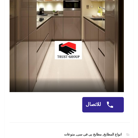
للاتصال
CATEGORIES
انواع المطابخ
,
مطابخ بى فى سى
,
منوعات