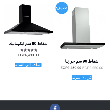
تخفيض!
شفاط 90 سم ايكوماتيك
تم التقييم
EGP
6,490.00
5.00
شفاط 90 سم جورنيا
من 5
إضافة إلى السلة
السعر
السعر
EGP
9,450.00
EGP
9,950.00
الأصلي
الحالي
هو:
هو:
قراءة المزيد
EGP9,450.00.
EGP9,950.00.