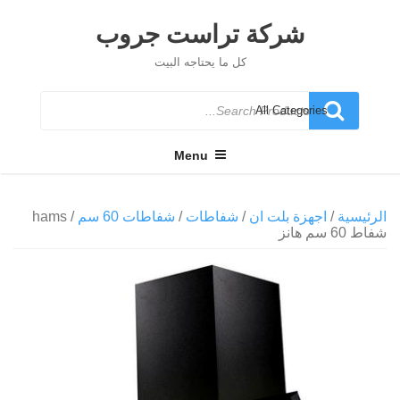
Ski
t
شركة تراست جروب
conten
كل ما يحتاجه البيت
Search
for
Menu
الرئيسية
/
اجهزة بلت ان
/
شفاطات
/
شفاطات 60 سم
/ hams
شفاط 60 سم هانز