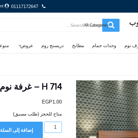
nt
01117172647
وب
Search
for
ف نوم
وحدات حمام
مطابخ
دريسنج روم
عروض
منوع
H 714 – غرفة نوم
EGP
1.00
متاح للحجز (طلب مسبق)
كمية
إضافة إلى السلة
H