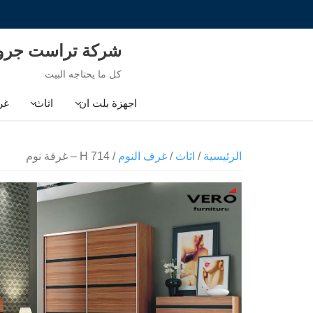
Ski
t
conten
شركة تراست جر
كل ما يحتاجه البيت
اجهزة بلت ان
اثاث
غر
الرئيسية
/
اثاث
/
غرف النوم
/ H 714 – غرفة نوم