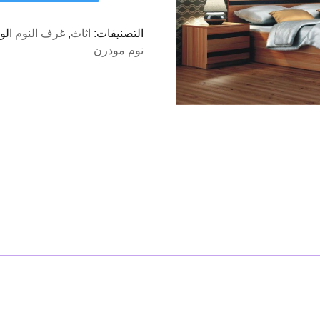
714
-
التصنيفات:
اثاث
,
غرف النوم
الو
غرفة
نوم مودرن
نوم