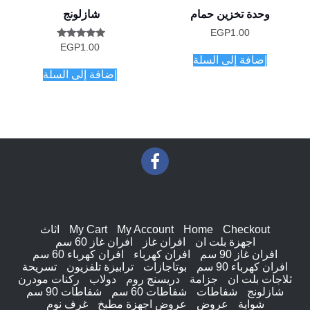
وحدة تخزين حمام
شازلونج
EGP
1.00
تم التقييم
EGP
1.00
5.00
إضافة إلى السلة
من 5
إضافة إلى السلة
Checkout
Home
My Account
My Cart
اثاث
اجهزة بلت ان
افران غاز
افران غاز 60 سم
افران غاز 90 سم
افران كهرباء
افران كهرباء 60 سم
افران كهرباء 90 سم
بوتاجازات
ترابيزة تلفزيون
تسريحة
ثلاجات بلت ان
جزامة
دريسنج روم
دولاب
ركنات مودرن
شازلونج
شفاطات
شفاطات 60 سم
شفاطات 90 سم
شواية
عروض
عروض اجهزة مطبخ
غرف نوم