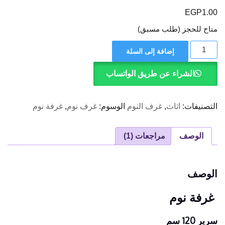
5.00
من 5
EGP
1.00
بناءً على
تقييم عميل
متاح للحجز (طلب مسبق)
واحد
كمية
إضافة إلى السلة
غرفة
نوم
الشراء عن طريق الواتساب
التصنيفات:
اثاث
,
غرف النوم
الوسوم:
غرف نوم
,
غرفة نوم
الوصف
مراجعات (1)
الوصف
غرفة نوم
سرير 120 سم