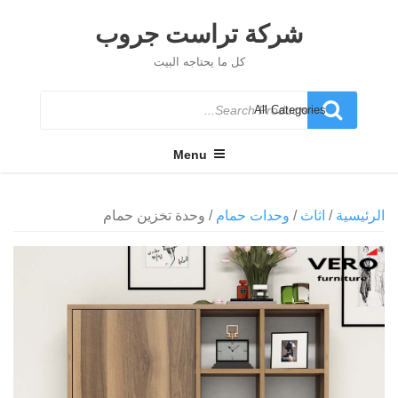
Ski
t
شركة تراست جروب
conten
كل ما يحتاجه البيت
Search
for
Menu
الرئيسية
/
اثاث
/
وحدات حمام
/ وحدة تخزين حمام