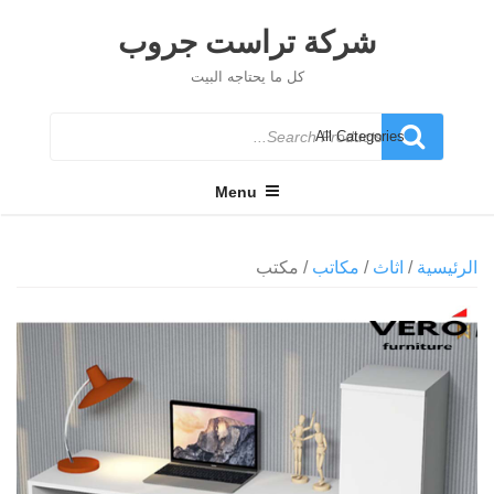
Ski
t
شركة تراست جروب
conten
كل ما يحتاجه البيت
Search
for
Menu
الرئيسية
/
اثاث
/
مكاتب
/ مكتب