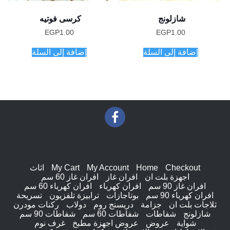
شازلونج
كرسى فوتيه
EGP
1.00
EGP
1.00
إضافة إلى السلة
إضافة إلى السلة
Checkout
Home
My Account
My Cart
اثاث
اجهزة بلت ان
افران غاز
افران غاز 60 سم
افران غاز 90 سم
افران كهرباء
افران كهرباء 60 سم
افران كهرباء 90 سم
بوتاجازات
ترابيزة تلفزيون
تسريحة
ثلاجات بلت ان
جزامة
دريسنج روم
دولاب
ركنات مودرن
شازلونج
شفاطات
شفاطات 60 سم
شفاطات 90 سم
شواية
عروض
عروض اجهزة مطبخ
غرف نوم