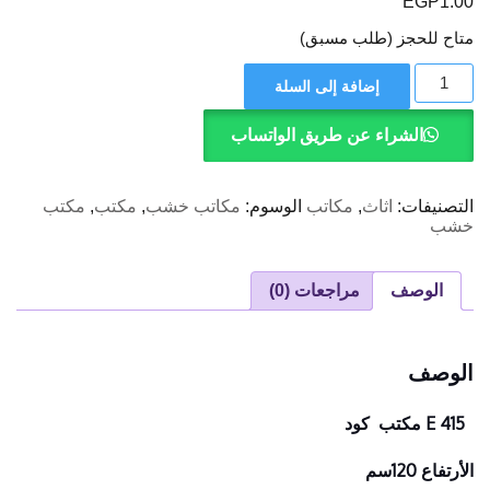
EGP
1.00
متاح للحجز (طلب مسبق)
كمية
إضافة إلى السلة
مكتب
الشراء عن طريق الواتساب
التصنيفات:
اثاث
,
مكاتب
الوسوم:
مكاتب خشب
,
مكتب
,
مكتب
خشب
الوصف
مراجعات (0)
الوصف
E 415 مكتب كود
الأرتفاع 120سم