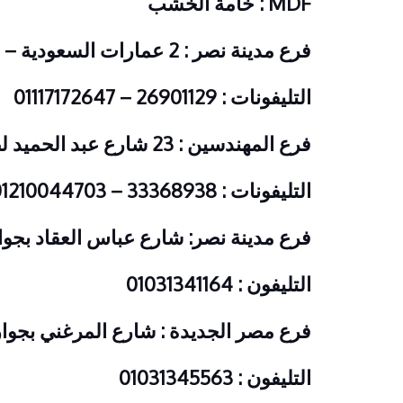
MDF :
خامة الخشب
فرع مدينة نصر : 2 عمارات السعودية – شارع النزهة – امام دار الدفاع الجوى
التليفونات : 26901129 – 01117172647
فرع المهندسين : 23 شارع عبد الحميد لطفى – متفرع من البطل احمد عبد العزيز – امام بنك CIB
التليفونات : 33368938 – 01210044703
فرع مدينة نصر: شارع عباس العقاد بجوا
التليفون : 01031341164
فرع مصر الجديدة : شارع المرغني بجوار
التليفون : 01031345563