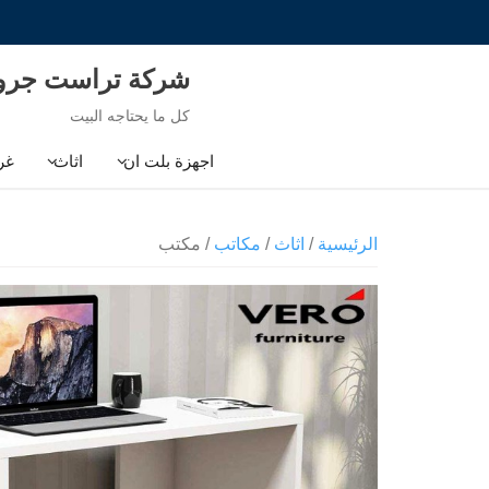
Ski
t
conten
شركة تراست جر
كل ما يحتاجه البيت
اجهزة بلت ان
اثاث
غر
الرئيسية
/
اثاث
/
مكاتب
/ مكتب