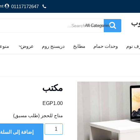
nt
01117172647
وب
Search
for
ف نوم
وحدات حمام
مطابخ
دريسنج روم
عروض
منوع
مكتب
EGP
1.00
متاح للحجز (طلب مسبق)
كمية
إضافة إلى السلة
مكتب