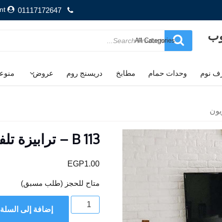
nt
01117172647
وب
Search
for
ف نوم
وحدات حمام
مطابخ
دريسنج روم
عروض
منوع
B 113 – ترابيزة تلفزيون
EGP
1.00
متاح للحجز (طلب مسبق)
كمية
إضافة إلى السلة
B