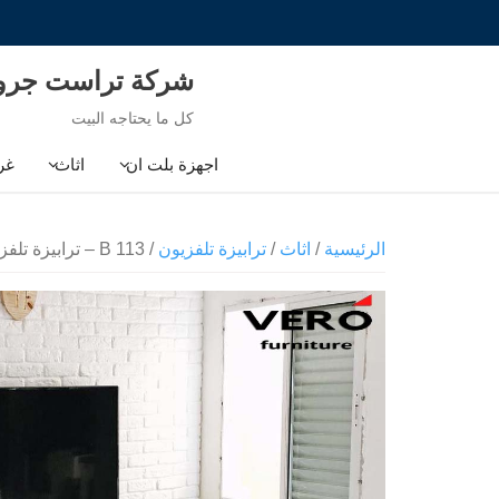
Ski
t
conten
شركة تراست جر
كل ما يحتاجه البيت
اجهزة بلت ان
اثاث
غر
الرئيسية
/
اثاث
/
ترابيزة تلفزيون
/ B 113 – ترابيزة تلفزيون