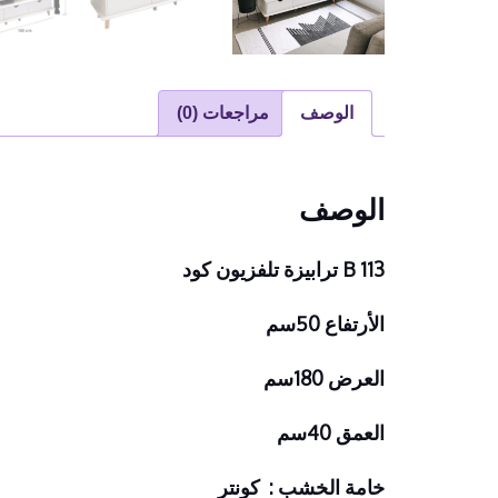
الوصف
مراجعات (0)
الوصف
B 113 ترابيزة تلفزيون كود
الأرتفاع 50سم
العرض 180سم
العمق 40سم
خامة الخشب : كونتر