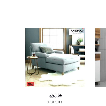
شازلونج
EGP
1.00