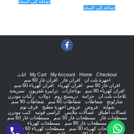
إضافة إلى السلة
من 5
إضافة إلى السلة
Checkout
Home
My Account
My Cart
اثاث
اجهزة بلت ان
افران غاز
افران غاز 60 سم
افران غاز 90 سم
افران كهرباء
افران كهرباء 60 سم
افران كهرباء 90 سم
بوتاجازات
ترابيزة تلفزيون
تسريحة
ثلاجات بلت ان
جزامة
دريسنج روم
دولاب
ركنات مودرن
شازلونج
شفاطات
شفاطات 60 سم
شفاطات 90 سم
شواية
عروض
عروض اجهزة مطبخ
غرف نوم
غسالات اطباق
غسالات ملابس
كراسى فوتيه
كنب مودرن
مسطحات غاز
مسطحات غاز 30 سم
مسطحات غاز 60 سم
مسطحات غاز 90 سم
مسطحات كهرباء
مسطحات كهرباء 30 سم
مسطحات كهرباء 60 سم
مسطحات كهرباء 90 سم
مطابخ
مكاتب
وحدات ادراج