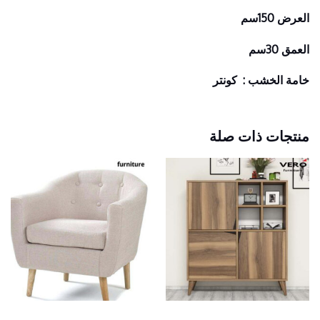
العرض 150سم
العمق 30سم
خامة الخشب : كونتر
منتجات ذات صلة