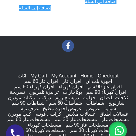
إضافة إلى السلة
من 5
إضافة إلى السلة
Checkout
Home
My Account
My Cart
اثاث
اجهزة بلت ان
افران غاز
افران غاز 60 سم
افران غاز 90 سم
افران كهرباء
افران كهرباء 60 سم
افران كهرباء 90 سم
بوتاجازات
ترابيزة تلفزيون
تسريحة
ثلاجات بلت ان
جزامة
دريسنج روم
دولاب
ركنات مودرن
شازلونج
شفاطات
شفاطات 60 سم
شفاطات 90 سم
شواية
عروض
عروض اجهزة مطبخ
غرف نوم
غسالات اطباق
غسالات ملابس
كراسى فوتيه
كنب مودرن
مسطحات غاز
مسطحات غاز 30 سم
مسطحات غاز 60 سم
مسطحات غاز 90 سم
مسطحات كهرباء
مسطحات كهرباء 30 سم
مسطحات كهرباء 60 سم
مسطحات كهرباء 90 سم
مطابخ
مكاتب
وحدات ادراج