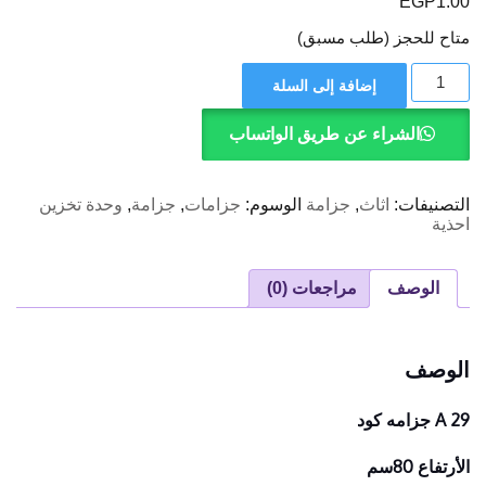
EGP
1.00
متاح للحجز (طلب مسبق)
كمية
إضافة إلى السلة
A
29
-
الشراء عن طريق الواتساب
جزامه
التصنيفات:
اثاث
,
جزامة
الوسوم:
جزامات
,
جزامة
,
وحدة تخزين
احذية
الوصف
مراجعات (0)
الوصف
A 29 جزامه كود
الأرتفاع 80سم