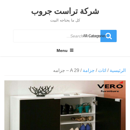
Ski
t
شركة تراست جروب
conten
كل ما يحتاجه البيت
Search
for
Menu
الرئيسية
/
اثاث
/
جزامة
/ A 29 – جزامه