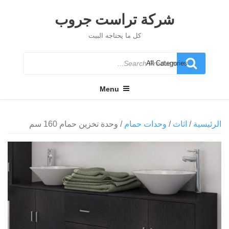
Ski
t
شركة تراست جروب
conten
كل ما يحتاجه البيت
Search
for
Menu
الرئيسية
/
اثاث
/
وحدات حمام
/ وحدة تخزين حمام 160 سم