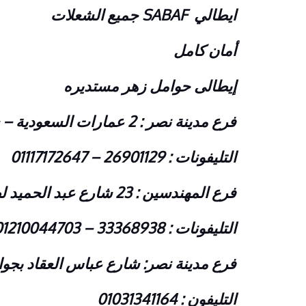
ايطالي SABAF جميع الشعلات
أمان كامل
إيطالى حوامل زهر مستديره
فرع مدينة نصر : 2 عمارات السعودية – شارع النزهة – امام دار الدفاع الجوى
التليفونات : 26901129 – 01117172647
فرع المهندسين : 23 شارع عبد الحميد لطفى – متفرع من البطل احمد عبد العزيز – امام بنك CIB
التليفونات : 33368938 – 01210044703
فرع مدينة نصر: شارع عباس العقاد بجوا
التليفون : 01031341164