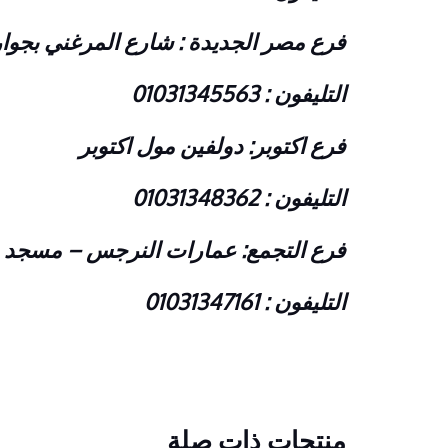
فرع مصر الجديدة : شارع المرغني بجوار
التليفون : 01031345563
فرع اكتوبر: دولفين مول اكتوبر
التليفون : 01031348362
فرع التجمع: عمارات النرجس – مسجد 
التليفون : 01031347161
منتجات ذات صلة