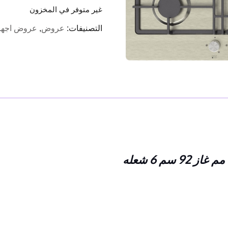
الأصلي
ا
واحد
غير متوفر في المخزون
هو:
ه
.
EGP6,060.00.
التصنيفات:
عروض
,
عروض اجهز