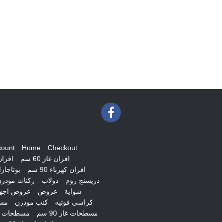
count
Home
Checkout
افران غاز 60 سم
افران غ
افران كهرباء 90 سم
بوتاجاز
دريسنج روم
دولاب
ركنات مودر
شواية
عروض
عروض اجهز
كراسى فوتيه
كنب مودرن
مس
مسطحات غاز 90 سم
مسطحات ك