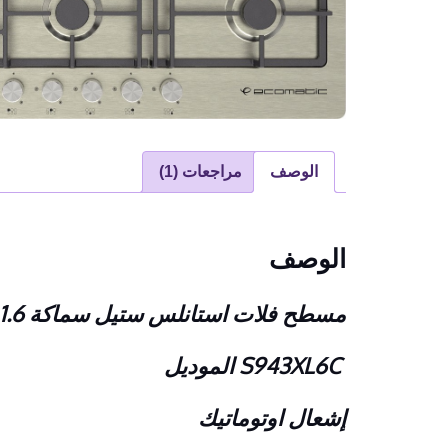
الوصف
مراجعات (1)
الوصف
مسطح فلات استانلس ستيل سماكة 1.6 مم غاز 92 سم 6 شعله
S943XL6C الموديل
إشعال اوتوماتيك