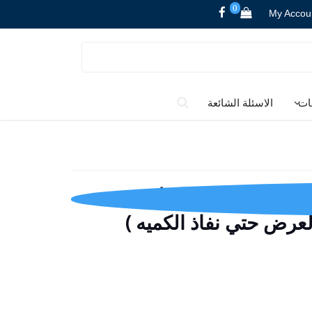
0
My Accou
ات
الاسئلة الشائعة
غاز 92 سم فلات استانيل ستيل
لعرض حتي نفاذ الكميه )
لسعر