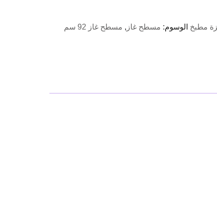
لحالي
و:
EGP5,406.00
ة مطبخ
الوسوم:
مسطح غاز
,
مسطح غاز 92 سم