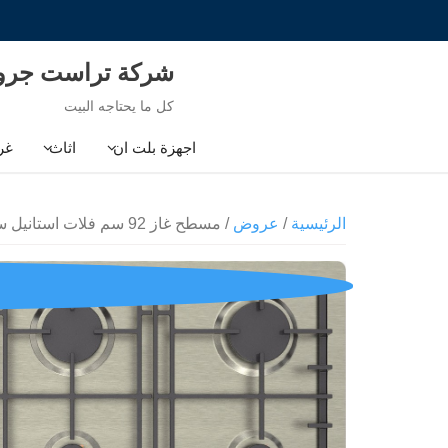
Ski
t
conten
شركة تراست جر
كل ما يحتاجه البيت
اجهزة بلت ان
اثاث
غر
الرئيسية
/
عروض
/ مسطح غاز 92 سم فلات استانيل ستيل ايكوماتيك ( هذا العرض حتي نفاذ الكميه )