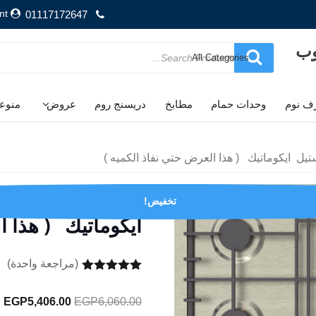
nt
01117172647
وب
Search
for
ف نوم
وحدات حمام
مطابخ
دريسنج روم
عروض
منوع
مسطح 
تخفيض!
ايكوماتيك ( هذا ا
(مراجعة واحدة)
تم التقييم بـ
5.00
من 5
السعر
ا
EGP
5,406.00
EGP
6,060.00
بناءً على
تقييم عميل