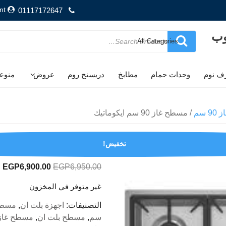
nt
01117172647
وب
Search
for
ف نوم
وحدات حمام
مطابخ
دريسنج روم
عروض
منوع
 سم
/ مسطح غاز 90 سم ايكوماتيك
مسطح غاز 90 سم ايكوماتيك
تخفيض!
السعر
ا
EGP
6,900.00
EGP
6,950.00
الأصلي
ا
غير متوفر في المخزون
هو:
ه
.
EGP6,950.00.
التصنيفات:
اجهزة بلت ان
,
مسطح
سم
,
مسطح بلت ان
,
مسطح غاز