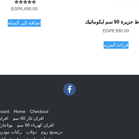
تم التقييم
EGP
6,490.00
5.00
من 5
رة 90 سم ايكوماتيك
إضافة إلى السلة
EGP
8,990.00
قراءة المزيد
count
Home
Checkout
افران غاز 60 سم
افران غ
افران كهرباء 90 سم
بوتاجاز
دريسنج روم
دولاب
ركنات مودر
شواية
عروض
عروض اجهز