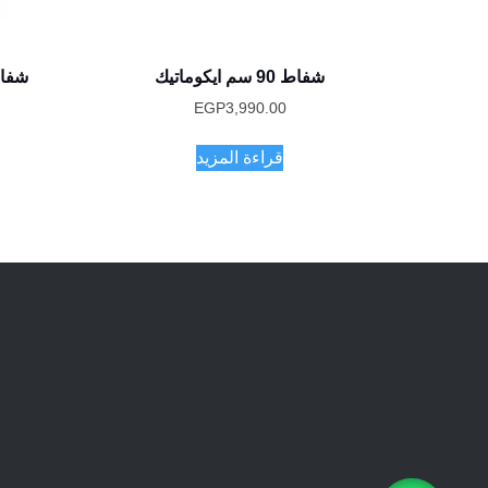
شفاط 90 سم ايكوماتيك
شفاط جزي
EGP
3,990.00
قراءة المزيد