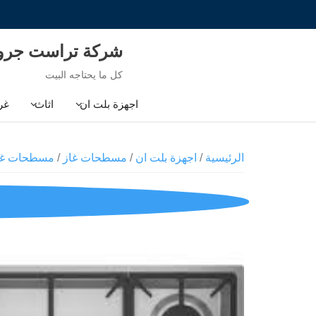
Ski
t
conten
شركة تراست جر
كل ما يحتاجه البيت
اجهزة بلت ان
اثاث
غر
الرئيسية
/
اجهزة بلت ان
/
مسطحات غاز
/
مسطحات غاز 90