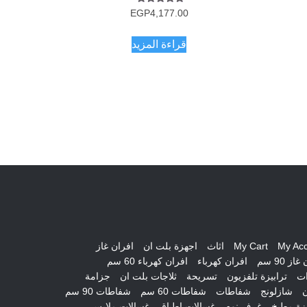
تم التقييم
EGP
4,177.00
5.00
من 5
قراءة المزيد
My Ac
My Cart
اثاث
اجهزة بلت ان
افران غاز
از 90 سم
افران كهرباء
افران كهرباء 60 سم
ات
ترابيزة تلفزيون
تسريحة
ثلاجات بلت ان
جزامة
ن
شازلونج
شفاطات
شفاطات 60 سم
شفاطات 90 سم
ة مطبخ
غرف نوم
غسالات اطباق
غسالات ملابس