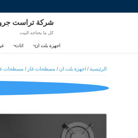
Ski
t
conten
شركة تراست جر
كل ما يحتاجه البيت
اجهزة بلت ان
اثاث
غر
الرئيسية
/
اجهزة بلت ان
/
مسطحات غاز
/
مسطحات غاز 90