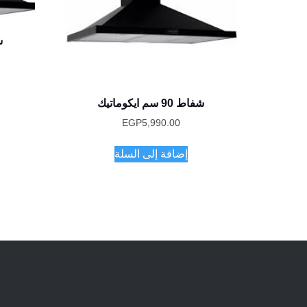
شف
شفاط 90 سم ايكوماتيك
EGP
5,990.00
إضافة إلى السلة