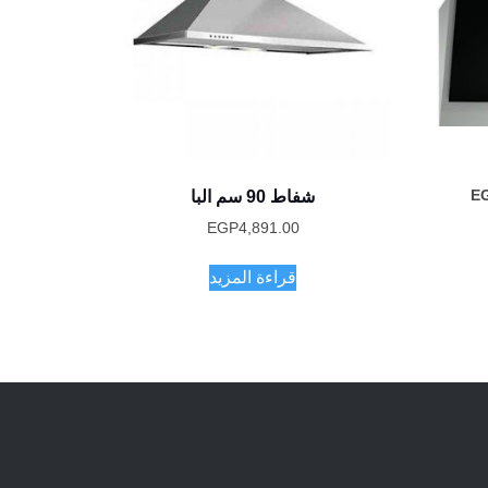
السعر
E
شفاط 90 سم البا
الحالي
EGP
4,891.00
هو:
EGP11,920.00.
EG
قراءة المزيد