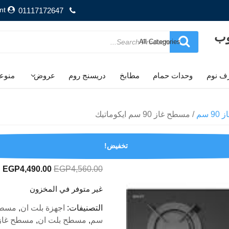
nt
01117172647
وب
Search
for
ف نوم
وحدات حمام
مطابخ
دريسنج روم
عروض
منوع
 سم
/ مسطح غاز 90 سم ايكوماتيك
مسطح غاز 90 سم ايكوماتيك
تخفيض!
السعر
ا
EGP
4,490.00
EGP
4,560.00
الأصلي
ا
غير متوفر في المخزون
هو:
ه
.
EGP4,560.00.
التصنيفات:
اجهزة بلت ان
,
مسطح
سم
,
مسطح بلت ان
,
مسطح غاز