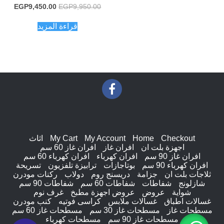
السعر
السعر
EGP
9,450.00
EGP
9,950.00
الأصلي
الحال
هو:
هو:
قراءة المزيد
0.00.
EGP9,950.00.
Checkout
Home
My Account
My Cart
اثاث
اجهزة بلت ان
افران غاز
افران غاز 60 سم
افران غاز 90 سم
افران كهرباء
افران كهرباء 60 سم
افران كهرباء 90 سم
بوتاجازات
ترابيزة تلفزيون
تسريحة
ثلاجات بلت ان
جزامة
دريسنج روم
دولاب
ركنات مودرن
شازلونج
شفاطات
شفاطات 60 سم
شفاطات 90 سم
شواية
عروض
عروض اجهزة مطبخ
غرف نوم
غسالات اطباق
غسالات ملابس
كراسى فوتيه
كنب مودرن
مسطحات غاز
مسطحات غاز 30 سم
مسطحات غاز 60 سم
مسطحات غاز 90 سم
مسطحات كهرباء