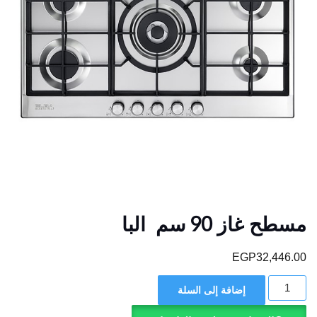
مسطح غاز 90 سم البا
EGP
32,446.00
كمية
إضافة إلى السلة
مسطح
غاز