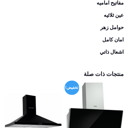
مفاتيح اماميه
عين ثلاثيه
حوامل زهر
امان كامل
اشعال ذاتي
منتجات ذات صلة
تخفيض!