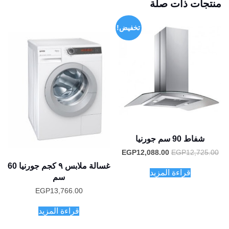
منتجات ذات صلة
تخفيض!
شفاط 90 سم جورنيا
السعر
السعر
EGP
12,088.00
EGP
12,725.00
الأصلي
الحالي
غسالة ملابس ٩ كجم جورنيا 60
هو:
هو:
قراءة المزيد
EGP12,088.00.
EGP12,725.00.
سم
EGP
13,766.00
قراءة المزيد