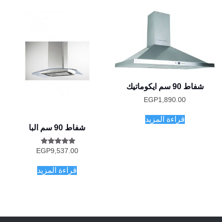
شفاط 90 سم ايكوماتيك
EGP
1,890.00
قراءة المزيد
شفاط 90 سم البا
تم التقييم
EGP
9,537.00
5.00
من 5
قراءة المزيد