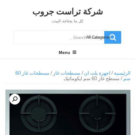
Ski
t
شركة تراست جروب
conten
كل ما يحتاجه البيت
Search
for
Menu
الرئيسية
/
اجهزة بلت ان
/
مسطحات غاز
/
مسطحات غاز 60
سم
/ مسطح غاز 60 سم ايكوماتيك