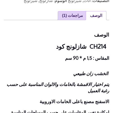
التصنيفات:
اثاث
,
شيزلونج
الوسوم:
شازلونج
,
شيزلونج
الوصف
مراجعات (1)
الوصف
CH214 شازلونج
كود
المقاس : 1,5 م * 90 سم
الخشب زان طبيعي
يتم اختيار الاقمشة بالخامات والالوان المناسبة على حسب
رغبة العميل
الاسفنج مصنع باعلى الخامات الاوروبية
امكانية تغيير المقاسات على حسب المساحات المناسبة