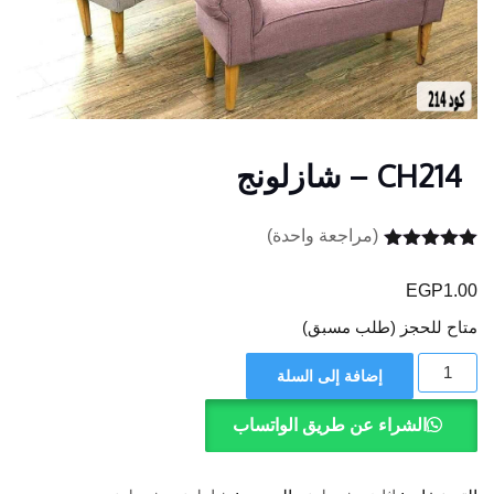
CH214 – شازلونج
(مراجعة واحدة)
تم التقييم بـ
5.00
من 5
EGP
1.00
بناءً على
تقييم عميل
متاح للحجز (طلب مسبق)
واحد
كمية
إضافة إلى السلة
CH214 -
شازلونج
الشراء عن طريق الواتساب