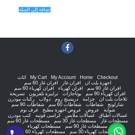
إضافة إلى السلة
Checkout
Home
My Account
My Cart
اثاث
اجهزة بلت ان
افران غاز
افران غاز 60 سم
افران غاز 90 سم
افران كهرباء
افران كهرباء 60 سم
افران كهرباء 90 سم
بوتاجازات
ترابيزة تلفزيون
تسريحة
ثلاجات بلت ان
جزامة
دريسنج روم
دولاب
ركنات مودرن
شازلونج
شفاطات
شفاطات 60 سم
شفاطات 90 سم
شواية
عروض
عروض اجهزة مطبخ
غرف نوم
غسالات اطباق
غسالات ملابس
كراسى فوتيه
كنب مودرن
مسطحات غاز
مسطحات غاز 30 سم
مسطحات غاز 60 سم
مسطحات غاز 90 سم
مسطحات كهرباء
مسطحات كهرباء 30 سم
مسطحات كهرباء 60 سم