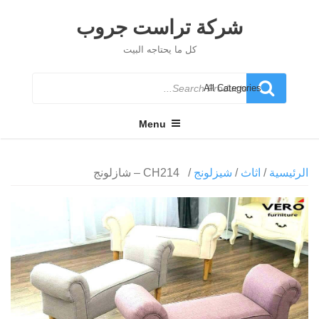
Ski
t
شركة تراست جروب
conten
كل ما يحتاجه البيت
Search
for
Menu
الرئيسية
/
اثاث
/
شيزلونج
/ CH214 – شازلونج