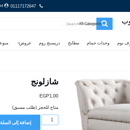
nt
01117172647
وب
Search
for
ف نوم
وحدات حمام
مطابخ
دريسنج روم
عروض
منوع
شازلونج
EGP
1.00
متاح للحجز (طلب مسبق)
كمية
إضافة إلى السلة
شازلونج