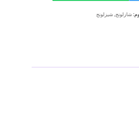
م:
شازلونج
,
شيزلونج