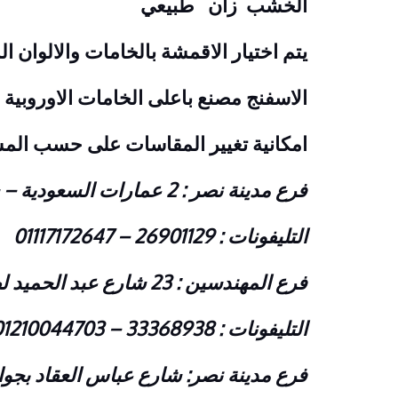
الخشب زان طبيعي
يتم اختيار الاقمشة بالخامات والالوان
الاسفنج مصنع باعلى الخامات الاوروبية
امكانية تغيير المقاسات على حسب الم
فرع مدينة نصر : 2 عمارات السعودية – شارع النزهة – امام دار الدفاع الجوى
التليفونات : 26901129 – 01117172647
فرع المهندسين : 23 شارع عبد الحميد لطفى – متفرع من البطل احمد عبد العزيز – امام بنك CIB
التليفونات : 33368938 – 01210044703
فرع مدينة نصر: شارع عباس العقاد بجوا