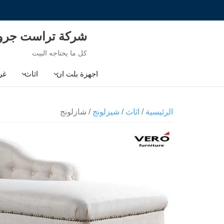
Ski
t
conten
شركة تراست جر
كل ما يحتاجه البيت
اجهزة بلت ان
اثاث
غر
الرئيسية
/
اثاث
/
شيزلونج
/ شازلونج