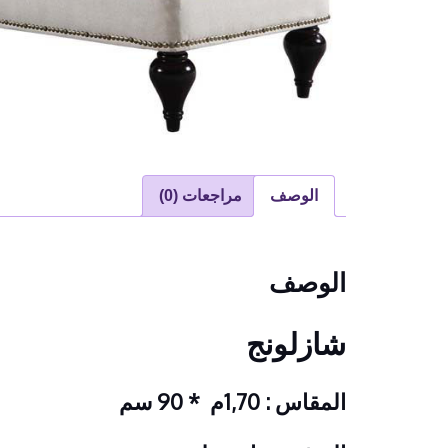
الوصف
مراجعات (0)
الوصف
شازلونج
المقاس : 1,70م * 90 سم