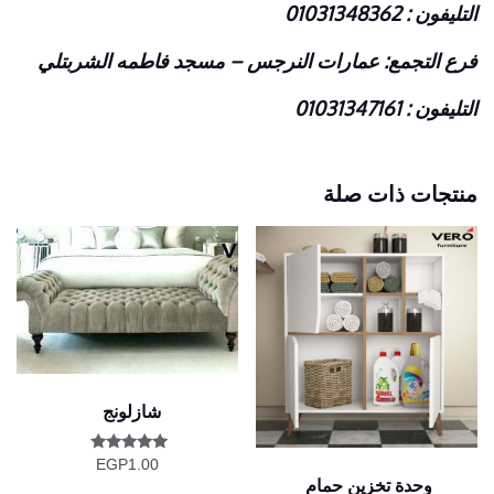
التليفون : 01031348362
فرع التجمع: عمارات النرجس – مسجد فاطمه الشربتلي
التليفون : 01031347161
منتجات ذات صلة
شازلونج
تم التقييم
EGP
1.00
5.00
وحدة تخزين حمام
من 5