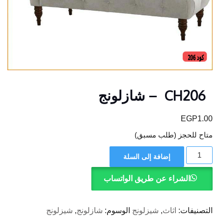
CH206 – شازلونج
EGP
1.00
متاح للحجز (طلب مسبق)
كمية
إضافة إلى السلة
CH206
-
الشراء عن طريق الواتساب
شازلونج
التصنيفات:
اثاث
,
شيزلونج
الوسوم:
شازلونج
,
شيزلونج