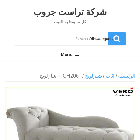
Ski
t
شركة تراست جروب
conten
كل ما يحتاجه البيت
Search
for
Menu
الرئيسية
/
اثاث
/
شيزلونج
/ CH206 – شازلونج