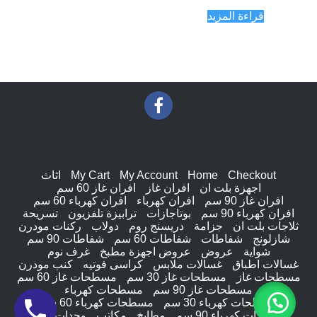
هو:
هو:
قراءة المزيد
EGP10,203.00.
EGP10,740.00.
Checkout
Home
My Account
My Cart
اثاث
اجهزة بلت ان
افران غاز
افران غاز 60 سم
افران غاز 90 سم
افران كهرباء
افران كهرباء 60 سم
افران كهرباء 90 سم
بوتاجازات
ترابيزة تلفزيون
تسريحة
ثلاجات بلت ان
جزامة
دريسنج روم
دولاب
ركنات مودرن
شازلونج
شفاطات
شفاطات 60 سم
شفاطات 90 سم
شواية
عروض
عروض اجهزة مطبخ
غرف نوم
غسالات اطباق
غسالات ملابس
كراسى فوتيه
كنب مودرن
مسطحات غاز
مسطحات غاز 30 سم
مسطحات غاز 60 سم
مسطحات غاز 90 سم
مسطحات كهرباء
مسطحات كهرباء 30 سم
مسطحات كهرباء 60 سم
مسطحات كهرباء 90 سم
مطابخ
مكاتب
وحدات ادراج