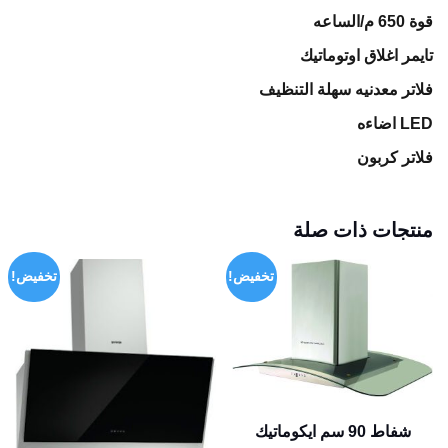
قوة 650 م/الساعه
تايمر اغلاق اوتوماتيك
فلاتر معدنيه سهلة التنظيف
LED
اضاءه
فلاتر كربون
منتجات ذات صلة
تخفيض!
تخفيض!
شفاط 90 سم ايكوماتيك