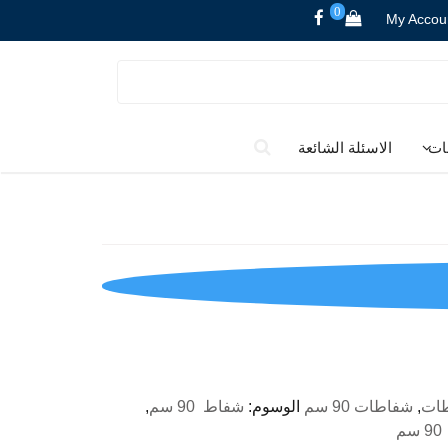
0
My Accou
ات
الاسئلة الشائعة
لسعر
لحالي
و:
EGP4,760.00
ات
,
شفاطات 90 سم
الوسوم:
شفاط 90 سم
,
م