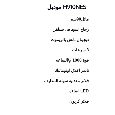
H910NES موديل
مائل
90سم
زجاج اسود فى سيلفر
ديجيتال تاتش بالريموت
3 سرعات
قوة 1000 م/الساعه
تايمر اغلاق اوتوماتيك
فلاتر معدنيه سهلة التنظيف
LED
اضاءه
فلاتر كربون