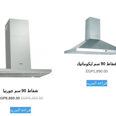
اط 90 سم ايكوماتيك
EGP
1,890.00
قراءة المزيد
شفاط 90 سم جورنيا
السعر
EGP
8,880.00
EGP
9,350.00
الأصلي
هو:
قراءة المزيد
EGP9,350.00.