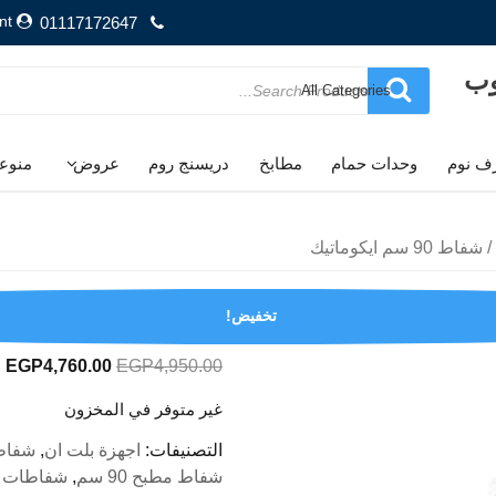
nt
01117172647
وب
Search
for
ف نوم
وحدات حمام
مطابخ
دريسنج روم
عروض
منوع
/ شفاط 90 سم ايكوماتيك
شفاط 90 سم ايكوماتيك
تخفيض!
السعر
ا
EGP
4,760.00
EGP
4,950.00
الأصلي
ا
غير متوفر في المخزون
هو:
ه
.
EGP4,950.00.
التصنيفات:
اجهزة بلت ان
,
شفاط
شفاط مطبح 90 سم
,
شفاطات 90 س