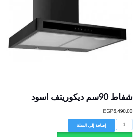
شفاط 90سم ديكوريتف اسود
EGP
6,490.00
كمية
إضافة إلى السلة
شفاط
90سم