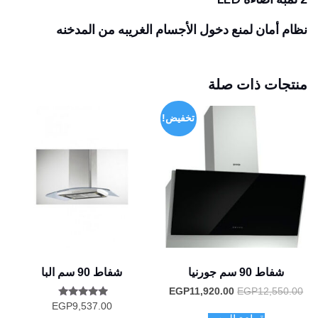
نظام أمان لمنع دخول الأجسام الغريبه من المدخنه
منتجات ذات صلة
تخفيض!
شفاط 90 سم جورنيا
شفاط 90 سم البا
السعر
السعر
EGP
11,920.00
EGP
12,550.00
الأصلي
الحالي
تم التقييم
EGP
9,537.00
هو:
هو:
5.00