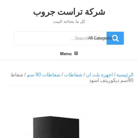
Ski
t
شركة تراست جروب
conten
كل ما يحتاجه البيت
Search
for
Menu
الرئيسية
/
اجهزة بلت ان
/
شفاطات
/
شفاطات 90 سم
/ شفاط
90سم ديكوريتف اسود