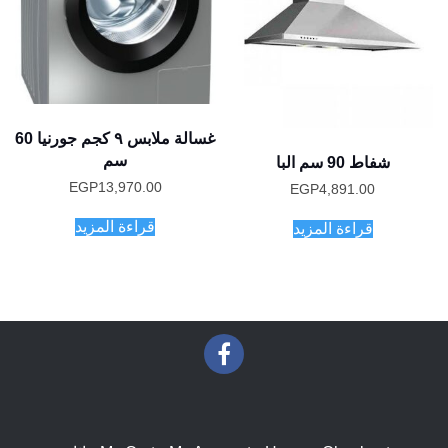
غسالة ملابس ٩ كجم جورنيا 60
سم
شفاط 90 سم البا
EGP
13,970.00
EGP
4,891.00
قراءة المزيد
قراءة المزيد