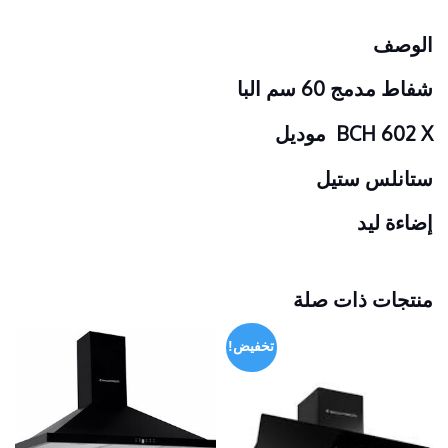
الوصف
شفاط مدمج 60 سم البا
BCH 602 X موديل
ستانلس ستيل
إضاءة ليد
منتجات ذات صلة
تخفيض!