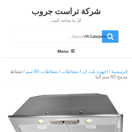
Ski
t
شركة تراست جروب
conten
كل ما يحتاجه البيت
Search
for
Menu
الرئيسية
/
اجهزة بلت ان
/
شفاطات
/
شفاطات 60 سم
/ شفاط
مدمج 60 سم البا