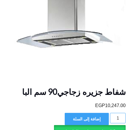
شفاط جزيره زجاجي90 سم البا
EGP
10,247.00
كمية
إضافة إلى السلة
شفاط
جزيره