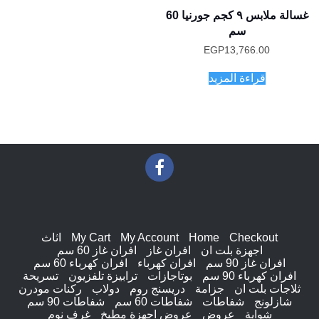
غسالة ملابس ٩ كجم جورنيا 60
سم
EGP
13,766.00
قراءة المزيد
Checkout
Home
My Account
My Cart
اثاث
اجهزة بلت ان
افران غاز
افران غاز 60 سم
افران غاز 90 سم
افران كهرباء
افران كهرباء 60 سم
افران كهرباء 90 سم
بوتاجازات
ترابيزة تلفزيون
تسريحة
ثلاجات بلت ان
جزامة
دريسنج روم
دولاب
ركنات مودرن
شازلونج
شفاطات
شفاطات 60 سم
شفاطات 90 سم
شواية
عروض
عروض اجهزة مطبخ
غرف نوم