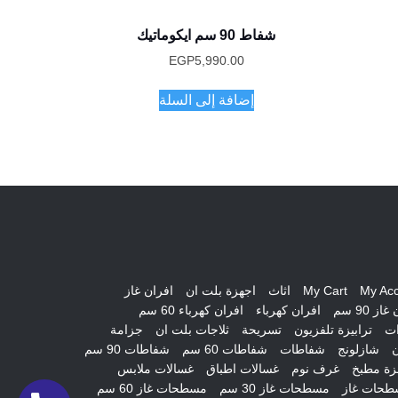
الحالي
هو:
شفاط 90 سم ايكوماتيك
EGP2,940.00.
EGP
5,990.00
إضافة إلى السلة
My Ac
My Cart
اثاث
اجهزة بلت ان
افران غاز
از 90 سم
افران كهرباء
افران كهرباء 60 سم
ات
ترابيزة تلفزيون
تسريحة
ثلاجات بلت ان
جزامة
ن
شازلونج
شفاطات
شفاطات 60 سم
شفاطات 90 سم
ة مطبخ
غرف نوم
غسالات اطباق
غسالات ملابس
طحات غاز
مسطحات غاز 30 سم
مسطحات غاز 60 سم