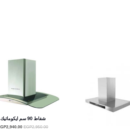
شفاط 90 سم ايكوماتيك
السعر
EGP
2,940.00
EGP
2,950.00