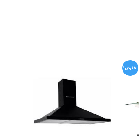
تخفيض!
السعر