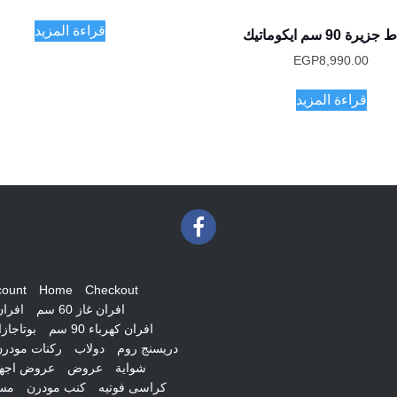
الأصلي
هو:
قراءة المزيد
رة 90 سم ايكوماتيك
EGP2,950.00.
EGP
8,990.00
قراءة المزيد
count
Home
Checkout
افران غاز 60 سم
افران غ
افران كهرباء 90 سم
بوتاجاز
دريسنج روم
دولاب
ركنات مودر
شواية
عروض
عروض اجهز
كراسى فوتيه
كنب مودرن
مس