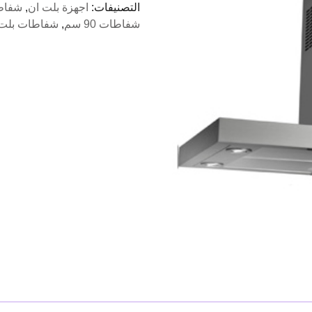
التصنيفات:
اجهزة بلت ان
,
شفاط
90
شفاطات 90 سم
,
شفاطات بلت 
سم
البا