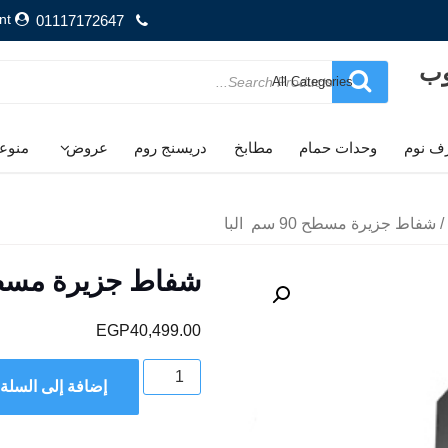
nt
01117172647
وب
Search
for
ف نوم
وحدات حمام
مطابخ
دريسنج روم
عروض
منوع
/ شفاط جزيرة مسطح 90 سم البا
شفاط جزيرة مسطح 90 سم 
EGP
40,499.00
كمية
إضافة إلى السلة
شفاط
جزيرة
مسطح