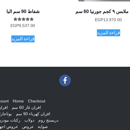
 كجم جورنيا 60 سم
شفاط 90 سم البا
EGP
13,970.00
تم التقييم
EGP
9,537.00
5.00
من 5
قراءة المزيد
قراءة المزيد
count
Home
Checkout
افران غاز 60 سم
افران غ
افران كهرباء 90 سم
بوتاجاز
دريسنج روم
دولاب
ركنات مودر
شواية
عروض
عروض اجهز