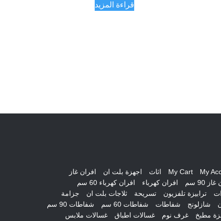
قراءة المزيد
My Ac
My Cart
اثاث
اجهزة بلت ان
افران غاز
از 90 سم
افران كهرباء
افران كهرباء 60 سم
ات
ترابيزة تلفزيون
تسريحة
ثلاجات بلت ان
جزامة
ن
شازلونج
شفاطات
شفاطات 60 سم
شفاطات 90 سم
ة مطبخ
غرف نوم
غسالات اطباق
غسالات ملابس