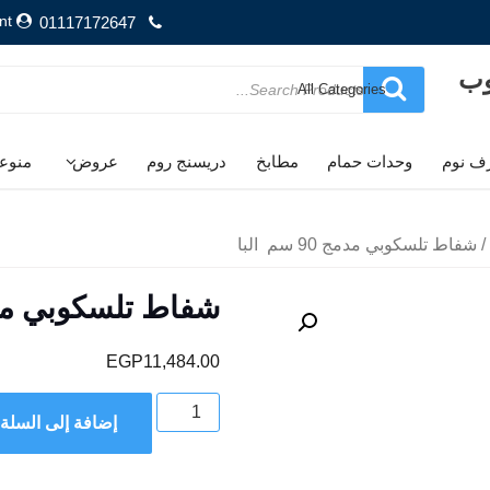
nt
01117172647
وب
Search
for
ف نوم
وحدات حمام
مطابخ
دريسنج روم
عروض
منوع
/ شفاط تلسكوبي مدمج 90 سم البا
شفاط تلسكوبي مدمج 90 س
EGP
11,484.00
كمية
إضافة إلى السلة
شفاط
تلسكوبي
مدمج