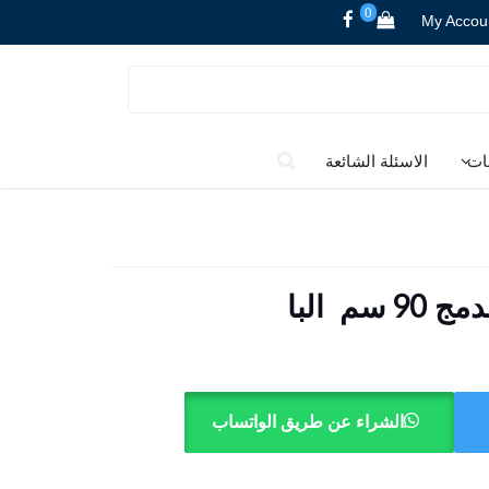
0
My Accou
ات
الاسئلة الشائعة
م البا
الشراء عن طريق الواتساب