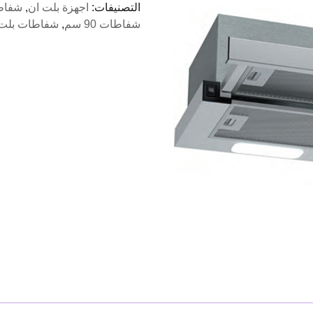
التصنيفات:
اجهزة بلت ان
,
شفاط
90
شفاطات 90 سم
,
شفاطات بلت 
سم
البا