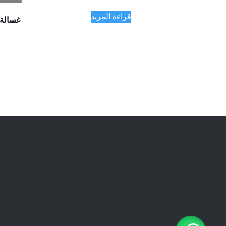
من 5
قراءة المزيد
غسالة ملابس ٩