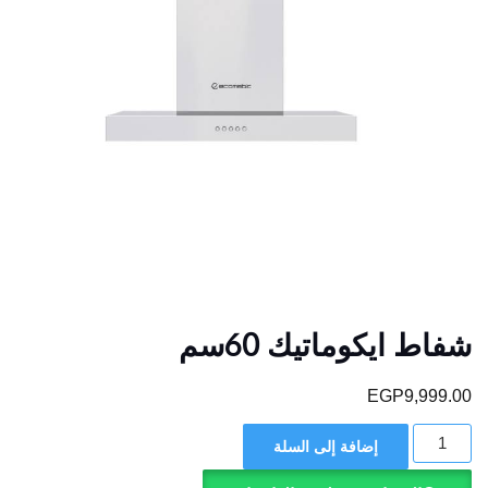
شفاط ايكوماتيك 60سم
EGP
9,999.00
كمية
إضافة إلى السلة
شفاط
ايكوماتيك