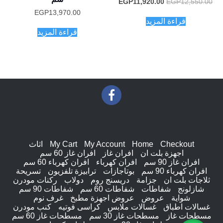
السعر
السعر
EGP
11,920.00
EGP
12,550.00
الأصلي
الحالي
EGP
13,970.00
هو:
هو:
قراءة المزيد
EGP11,920.00.
EGP12,550.00.
قراءة المزيد
Checkout
Home
My Account
My Cart
اثاث
اجهزة بلت ان
افران غاز
افران غاز 60 سم
افران غاز 90 سم
افران كهرباء
افران كهرباء 60 سم
افران كهرباء 90 سم
بوتاجازات
ترابيزة تلفزيون
تسريحة
ثلاجات بلت ان
جزامة
دريسنج روم
دولاب
ركنات مودرن
شازلونج
شفاطات
شفاطات 60 سم
شفاطات 90 سم
شواية
عروض
عروض اجهزة مطبخ
غرف نوم
غسالات اطباق
غسالات ملابس
كراسى فوتيه
كنب مودرن
مسطحات غاز
مسطحات غاز 30 سم
مسطحات غاز 60 سم