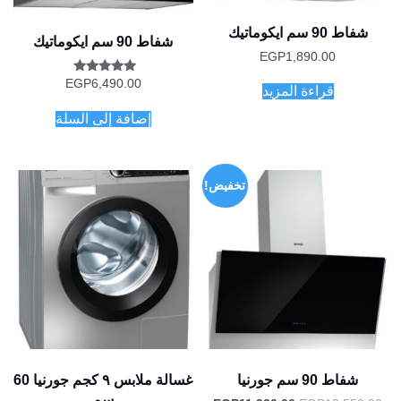
شفاط 90 سم ايكوماتيك
شفاط 90 سم ايكوماتيك
EGP
1,890.00
تم التقييم
EGP
6,490.00
قراءة المزيد
5.00
من 5
إضافة إلى السلة
تخفيض!
شفاط 90 سم جورنيا
غسالة ملابس ٩ كجم جورنيا 60
سم