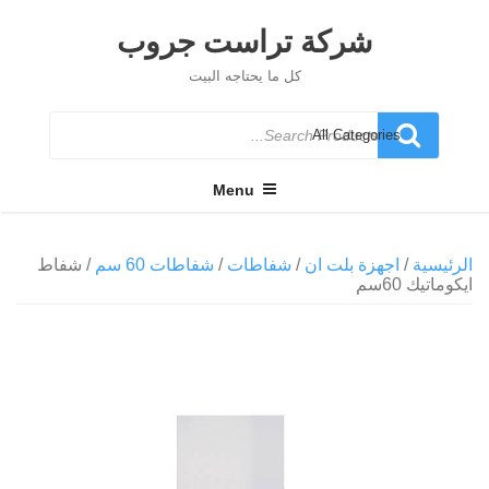
Ski
t
شركة تراست جروب
conten
كل ما يحتاجه البيت
Search
for
Menu
الرئيسية
/
اجهزة بلت ان
/
شفاطات
/
شفاطات 60 سم
/ شفاط
ايكوماتيك 60سم