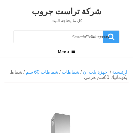
Ski
t
شركة تراست جروب
conten
كل ما يحتاجه البيت
Search
for
Menu
الرئيسية
/
اجهزة بلت ان
/
شفاطات
/
شفاطات 60 سم
/ شفاط
ايكوماتيك 60سم هرمى