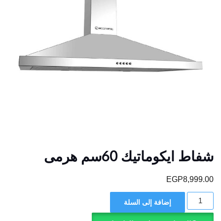
شفاط ايكوماتيك 60سم هرمى
EGP
8,999.00
كمية
إضافة إلى السلة
شفاط
ايكوماتيك