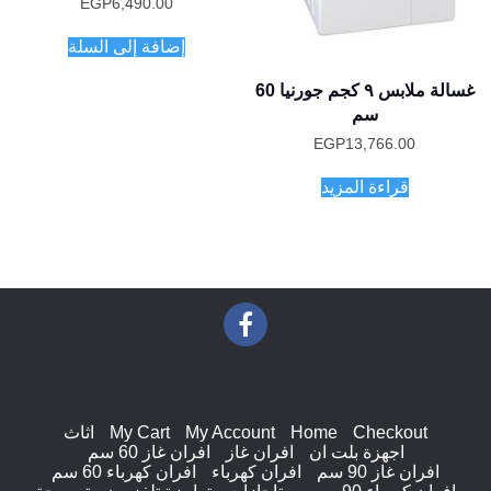
تم التقييم
EGP
6,490.00
5.00
من 5
إضافة إلى السلة
غسالة ملابس ٩ كجم جورنيا 60
سم
EGP
13,766.00
قراءة المزيد
Checkout
Home
My Account
My Cart
اثاث
اجهزة بلت ان
افران غاز
افران غاز 60 سم
افران غاز 90 سم
افران كهرباء
افران كهرباء 60 سم