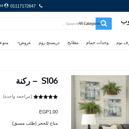
nt
01117172647
وب
Search
for
ف نوم
وحدات حمام
مطابخ
دريسنج روم
عروض
منوع
S106 – ركنة
(مراجعة واحدة)
تم التقييم بـ
5.00
من 5
EGP
1.00
بناءً على
تقييم عميل
واحد
متاح للحجز (طلب مسبق)