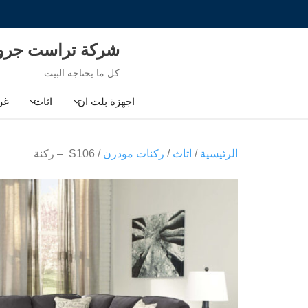
Ski
t
conten
شركة تراست جر
كل ما يحتاجه البيت
اجهزة بلت ان
اثاث
غر
الرئيسية
/
اثاث
/
ركنات مودرن
/ S106 – ركنة