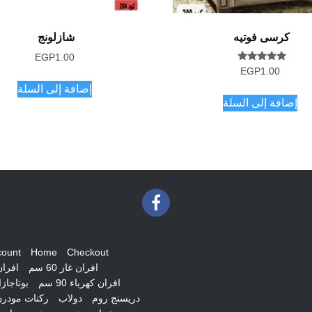
كرسى فوتيه
شازلونج
EGP
1.00
تم التقييم
EGP
1.00
5.00
من 5
إضافة إلى السلة
إضافة إلى السلة
count
Home
Checkout
افران غاز 60 سم
افران غ
افران كهرباء 90 سم
بوتاجاز
دريسنج روم
دولاب
ركنات مودر