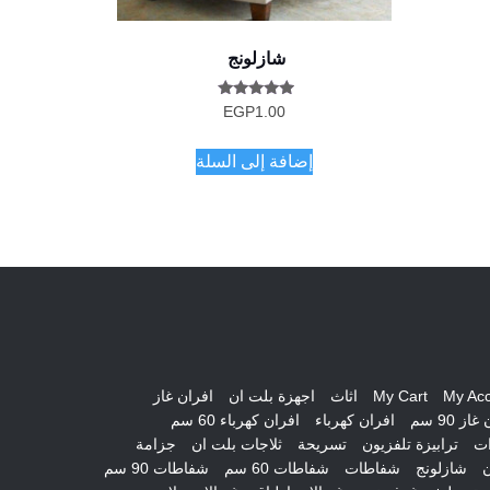
شازلونج
تم التقييم
EGP
1.00
5.00
من 5
إضافة إلى السلة
My Ac
My Cart
اثاث
اجهزة بلت ان
افران غاز
از 90 سم
افران كهرباء
افران كهرباء 60 سم
ات
ترابيزة تلفزيون
تسريحة
ثلاجات بلت ان
جزامة
ن
شازلونج
شفاطات
شفاطات 60 سم
شفاطات 90 سم