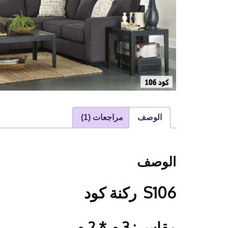
الوصف
مراجعات (1)
الوصف
S106 ركنة كود
مقاس : 3 م * 2 م