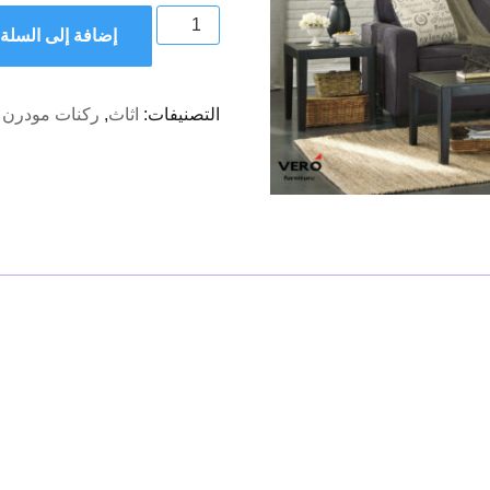
كمية
إضافة إلى السلة
S106
-
ركنة
التصنيفات:
اثاث
,
ركنات مودرن