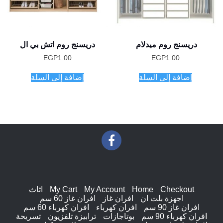
دريسنج روم ميدلام
دريسنج روم اتش بي ال
EGP
1.00
EGP
1.00
إضافة إلى السلة
إضافة إلى السلة
Checkout
Home
My Account
My Cart
اثاث
اجهزة بلت ان
افران غاز
افران غاز 60 سم
افران غاز 90 سم
افران كهرباء
افران كهرباء 60 سم
افران كهرباء 90 سم
بوتاجازات
ترابيزة تلفزيون
تسريحة