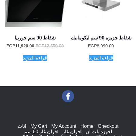
شفاط جزيرة 90 سم ايكوماتيك
شفاط 90 سم جورنيا
السعر
السع
EGP
11,920.00
EGP
12,550.00
EGP
8,990.00
الأصلي
الحا
هو:
هو:
قراءة المزيد
قراءة المزيد
.00.
EGP12,550.00.
Checkout
Home
My Account
My Cart
اثاث
اجهزة بلت ان
افران غاز
افران غاز 60 سم