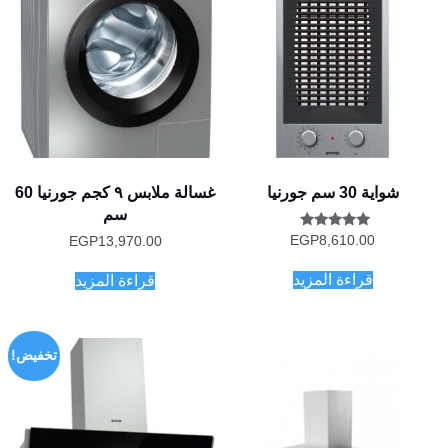
شواية 30 سم جورنيا
غسالة ملابس ٩ كجم جورنيا 60
سم
تم التقييم
EGP
8,610.00
EGP
13,970.00
5.00
من 5
قراءة المزيد
قراءة المزيد
تخفيض!