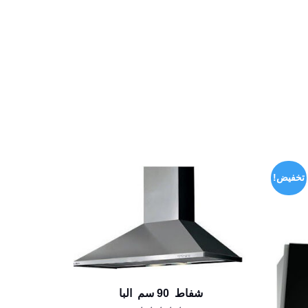
تخفيض!
شفاط 90 سم البا