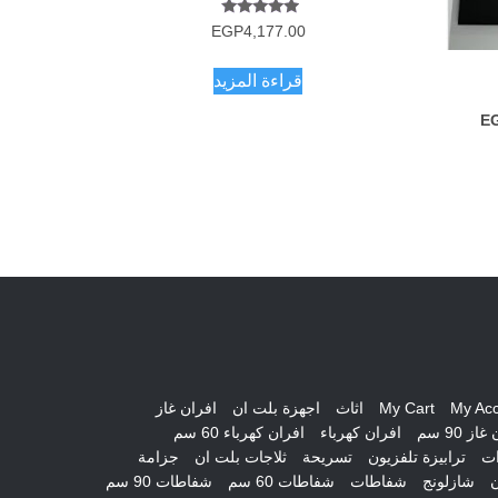
تم التقييم
EGP
4,177.00
5.00
من 5
قراءة المزيد
السعر
E
الحالي
هو:
EGP11,920.00.
EG
My Ac
My Cart
اثاث
اجهزة بلت ان
افران غاز
از 90 سم
افران كهرباء
افران كهرباء 60 سم
ات
ترابيزة تلفزيون
تسريحة
ثلاجات بلت ان
جزامة
ن
شازلونج
شفاطات
شفاطات 60 سم
شفاطات 90 سم