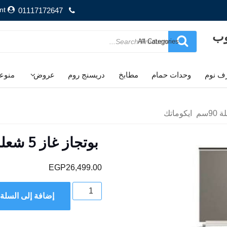
nt
01117172647
وب
Search
for
ف نوم
وحدات حمام
مطابخ
دريسنج روم
عروض
منوع
بوتجاز غاز 5 شعلة 90سم ايكوماتك
EGP
26,499.00
كمية
إضافة إلى السلة
بوتجاز
غاز
5