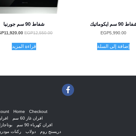
اط 90 سم ايكوماتيك
شفاط 90 سم جورنيا
السعر
GP
11,920.00
EGP
12,550.00
EGP
5,990.00
الأصلي
هو:
إضافة إلى السلة
قراءة المزيد
P12,550.00.
count
Home
Checkout
افران غاز 60 سم
افران غ
افران كهرباء 90 سم
بوتاجاز
دريسنج روم
دولاب
ركنات مودر