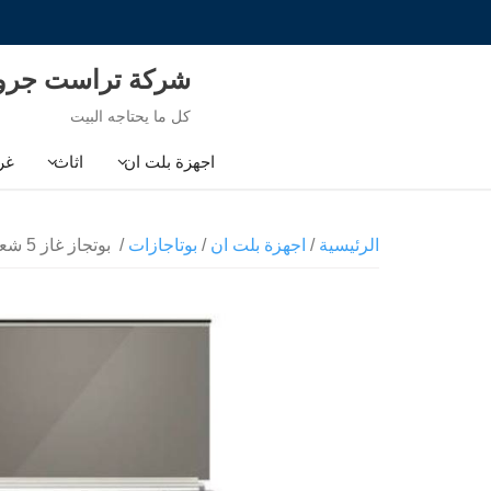
Ski
t
conten
شركة تراست جر
كل ما يحتاجه البيت
اجهزة بلت ان
اثاث
غر
الرئيسية
/
اجهزة بلت ان
/
بوتاجازات
/ بوتجاز غاز 5 شعلة 90سم ايكوماتك