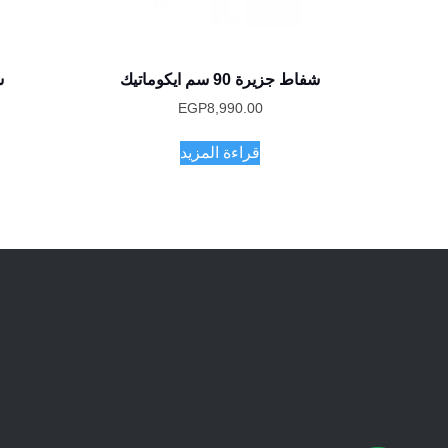
شفاط جزيرة 90 سم ايكوماتيك
شف
EGP
8,990.00
قراءة المزيد