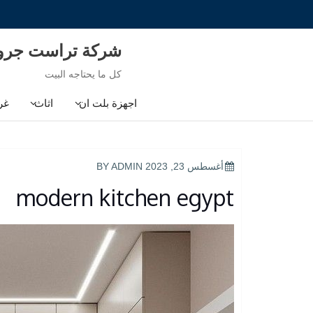
Ski
t
conten
شركة تراست جر
كل ما يحتاجه البيت
اجهزة بلت ان
اثاث
غر
POSTED
أغسطس 23, 2023
BY
ADMIN
ON
modern kitchen egypt