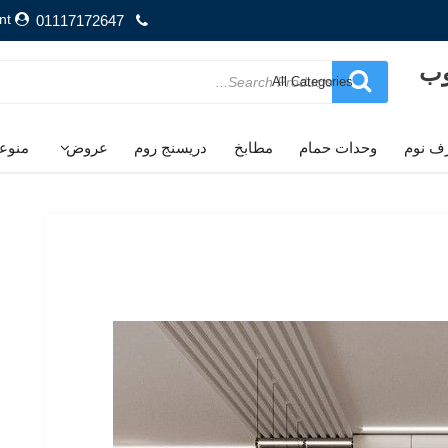
nt
01117172647
وب
Search
for
ف نوم
وحدات حمام
مطابخ
دريسنج روم
عروض
منوع