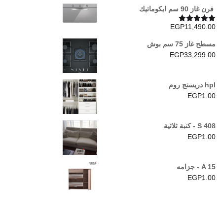
فرن غاز 90 سم ايكوماتيك
EGP
11,490.00
تم التقييم
5.00
من 5
مسطح غاز 75 سم بوش
EGP
33,299.00
hpl دريسنج روم
EGP
1.00
S 408 - كنبة ثلاثية
EGP
1.00
A 15 - جزامه
EGP
1.00