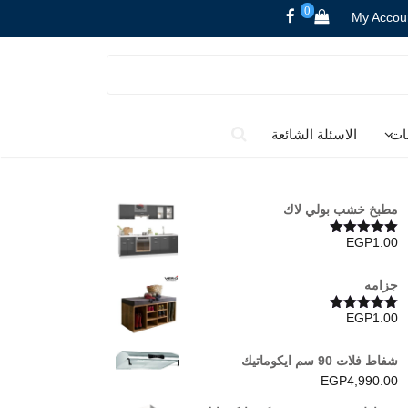
0
My Accou
ات
الاسئلة الشائعة
مطبخ خشب بولي لاك
EGP
1.00
تم التقييم
5.00
من 5
جزامه
EGP
1.00
تم التقييم
5.00
من 5
شفاط فلات 90 سم ايكوماتيك
EGP
4,990.00