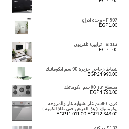
EGP
1.00
F 507 - وحدة ادراج
EGP
1.00
B 113 - ترابيزة تلفزيون
EGP
1.00
شفاط زجاجي جزيرة 90 سم ايكوماتيك
EGP
24,990.00
مسطح غاز 90 سم ايكوماتيك
EGP
4,790.00
فرن 90سم غاز بشواية غاز والمروحة
ايكوماتيك ( هذا العرض حتي نفاذ الكميه )
السعر
السعر
EGP
11,011.00
EGP
12,343.00
الأصلي
الحالي
هو:
هو:
S137 - ركنة