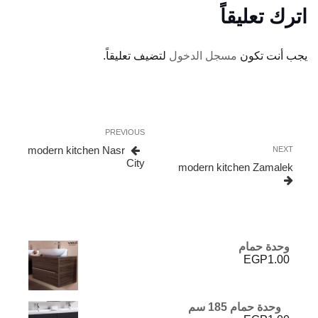
اترك تعليقاً
يجب أنت تكون
مسجل الدخول
لتضيف تعليقاً.
تصفّح
Previous
PREVIOUS
المقالات
Post
modern kitchen Nasr
Next
NEXT
City
Post
modern kitchen Zamalek
وحدة حمام
EGP
1.00
وحدة حمام 185 سم