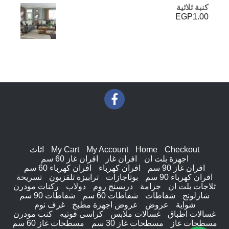
5.00
من 5
كنبة ثلاثية
هو:
هو:
EGP
1.00
EGP3,506.00.
EGP3,930.00.
Checkout
Home
My Account
My Cart
اثاث
اجهزة بلت ان
افران غاز
افران غاز 60 سم
افران غاز 90 سم
افران كهرباء
افران كهرباء 60 سم
افران كهرباء 90 سم
بوتاجازات
ترابيزة تلفزيون
تسريحة
ثلاجات بلت ان
جزامة
دريسنج روم
دولاب
ركنات مودرن
شازلونج
شفاطات
شفاطات 60 سم
شفاطات 90 سم
شواية
عروض
عروض اجهزة مطبخ
غرف نوم
غسالات اطباق
غسالات ملابس
كراسى فوتيه
كنب مودرن
مسطحات غاز
مسطحات غاز 30 سم
مسطحات غاز 60 سم