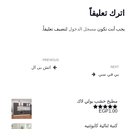
اترك تعليقاً
يجب أنت تكون
مسجل الدخول
لتضيف تعليقاً.
تصفّح
Previous
PREVIOUS
المقالات
Post
Next
اتش بى ال
NEXT
Post
بي في سي
مطبخ خشب بولي لاك
EGP
1.00
تم التقييم
5.00
من 5
كنبة ثنائية كابوتنيه