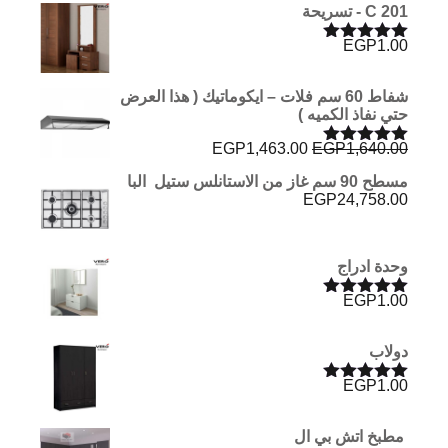
C 201 - تسريحة
EGP
1.00
تم التقييم
5.00
من 5
شفاط 60 سم فلات – ايكوماتيك ( هذا العرض
حتي نفاذ الكميه )
السعر
السعر
EGP
1,463.00
EGP
1,640.00
تم التقييم
الأصلي
الحالي
5.00
من 5
مسطح 90 سم غاز من الاستانلس ستيل البا
هو:
هو:
EGP
24,758.00
EGP1,463.00.
EGP1,640.00.
وحدة ادراج
EGP
1.00
تم التقييم
5.00
من 5
دولاب
EGP
1.00
تم التقييم
5.00
من 5
مطبخ اتش بي ال