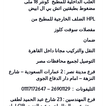
العلب الداخلية للمطبخ كونتر 18 ملى
مضغوط بطبقتين اتش بي ال ابيض
HPL الضلف الخارجية للمطبخ من
مفصلات سوفت كلوز
ضمان
النقل والتركيب مجانا داخل القاهرة
التوصيل لجميع محافظات مصر
فرع مدينة نصر : 2 عمارات السعودية – شارع
النزهة – امام دار الدفاع الجوى
التليفونات : 26901129 – 01117172647
فرع المهندسين : 23 شارع عبد الحميد لطفى
– متفرع من البطل احمد عبد العزيز
CIB امام