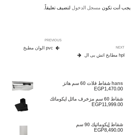
يجب أنت تكون
مسجل الدخول
لتضيف تعليقاً.
تصفّح
Previous
PREVIOUS
المقالات
Post
Next
pvc الوان مطبخ
NEXT
Post
hpl مطابخ اتش بى ال
hans شفاط فلات 60 سم هانز
EGP
1,470.00
شفاط 60 سم مزخرف مائل ايكوماتك
EGP
11,999.00
شفاط إيكوماتيك 90 سم
EGP
8,490.00