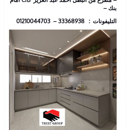
بنك
–
التليفونات : 33368938 – 01210044703