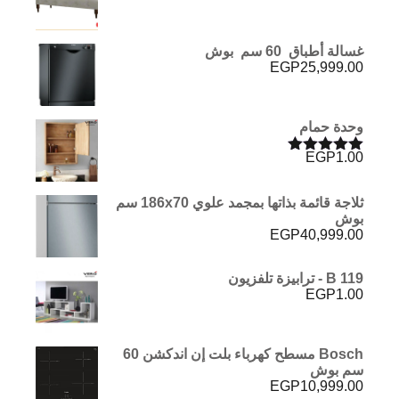
غسالة أطباق 60 سم بوش
EGP
25,999.00
وحدة حمام
EGP
1.00
تم التقييم
5.00
من 5
ثلاجة قائمة بذاتها بمجمد علوي 186x70 سم
بوش
EGP
40,999.00
B 119 - ترابيزة تلفزيون
EGP
1.00
Bosch مسطح كهرباء بلت إن اندكشن 60
سم بوش
EGP
10,999.00