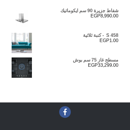
شفاط جزيرة 90 سم ايكوماتيك
EGP
8,990.00
S 458 - كنبة ثلاثية
EGP
1.00
مسطح غاز 75 سم بوش
EGP
33,299.00