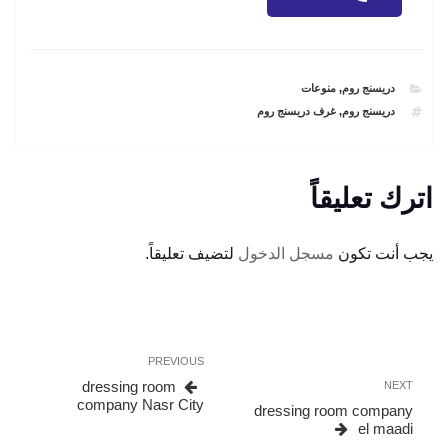
CATEGORIES
دريسنج روم
,
منوعات
TAGS
دريسنج روم
,
غرف دريسنج روم
اترك تعليقاً
يجب أنت تكون
مسجل الدخول
لتضيف تعليقاً.
تصفّح
Previous
PREVIOUS
المقالات
Post
dressing room
Next
NEXT
company Nasr City
Post
dressing room company
el maadi