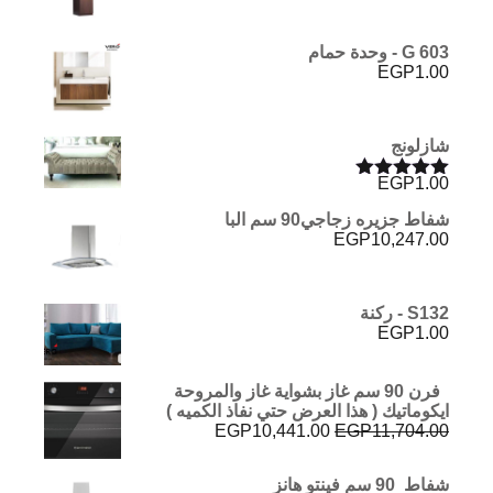
G 603 - وحدة حمام
EGP
1.00
شازلونج
EGP
1.00
تم التقييم
5.00
من 5
شفاط جزيره زجاجي90 سم البا
EGP
10,247.00
S132 - ركنة
EGP
1.00
فرن 90 سم غاز بشواية غاز والمروحة
ايكوماتيك ( هذا العرض حتي نفاذ الكميه )
السعر
السعر
EGP
10,441.00
EGP
11,704.00
الأصلي
الحالي
هو:
هو:
شفاط 90 سم فينتو هانز
EGP10,441.00.
EGP11,704.00.