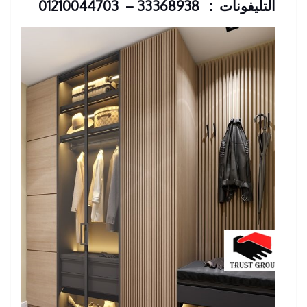
التليفونات : 33368938 – 01210044703