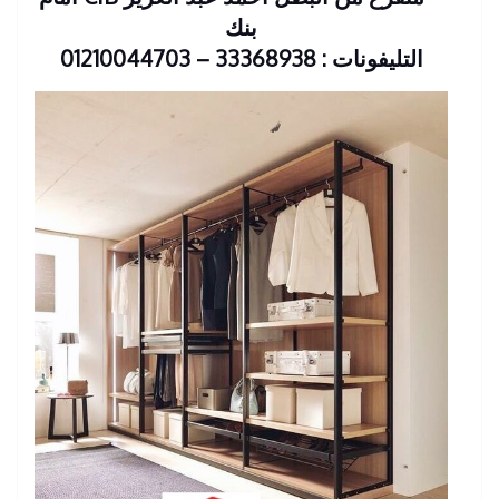
بنك
التليفونات : 33368938 – 01210044703