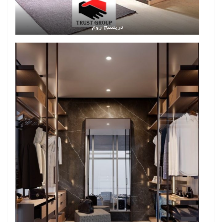
دريسنج روم