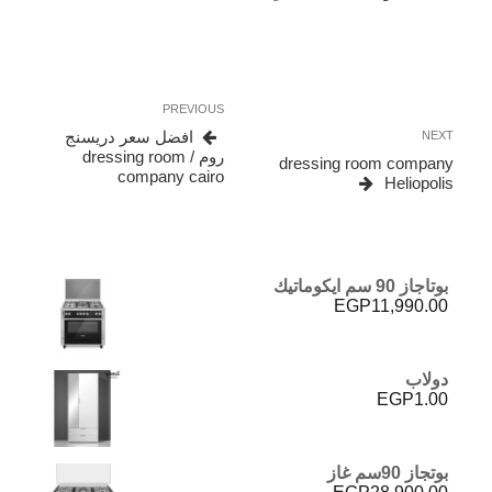
تصفّح
Previous
PREVIOUS
المقالات
Post
Next
افضل سعر دريسنج
NEXT
Post
روم / dressing room
dressing room company
company cairo
Heliopolis
بوتاجاز 90 سم ايكوماتيك
EGP
11,990.00
دولاب
EGP
1.00
بوتجاز 90سم غاز