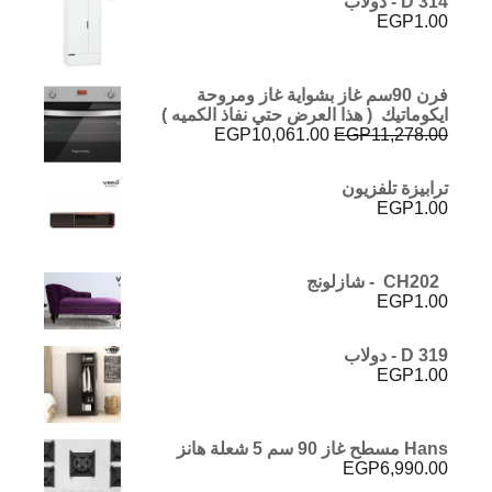
D 314 - دولاب
EGP
1.00
فرن 90سم غاز بشواية غاز ومروحة
ايكوماتيك ( هذا العرض حتي نفاذ الكميه )
السعر
السعر
EGP
10,061.00
EGP
11,278.00
الأصلي
الحالي
هو:
هو:
ترابيزة تلفزيون
EGP10,061.00.
EGP11,278.00.
EGP
1.00
CH202 - شازلونج
EGP
1.00
D 319 - دولاب
EGP
1.00
Hans مسطح غاز 90 سم 5 شعلة هانز
EGP
6,990.00