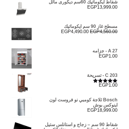
شفاط ايكوماتيك 60سم ديكورى مائل
EGP
13,999.00
مسطح غاز 90 سم ايكوماتيك
السعر
السعر
EGP
4,490.00
EGP
4,560.00
الأصلي
الحالي
هو:
هو:
EGP4,490.00.
EGP4,560.00.
A 27 - جزامه
EGP
1.00
C 203 - تسريحة
EGP
1.00
تم التقييم
5.00
من 5
Bosch ثلاجة كومبي نو فروست لون
اينوكس بوش
EGP
18,999.00
شفاط 90 سم – زجاج و استانلس ستيل