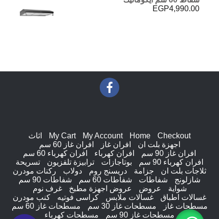
EGP
4,990.00
Checkout
Home
My Account
My Cart
اثاث
اجهزة بلت ان
افران غاز
افران غاز 60 سم
افران غاز 90 سم
افران كهرباء
افران كهرباء 60 سم
افران كهرباء 90 سم
بوتاجازات
ترابيزة تلفزيون
تسريحة
ثلاجات بلت ان
جزامة
دريسنج روم
دولاب
ركنات مودرن
شازلونج
شفاطات
شفاطات 60 سم
شفاطات 90 سم
شواية
عروض
عروض اجهزة مطبخ
غرف نوم
غسالات اطباق
غسالات ملابس
كراسى فوتيه
كنب مودرن
مسطحات غاز
مسطحات غاز 30 سم
مسطحات غاز 60 سم
مسطحات غاز 90 سم
مسطحات كهرباء