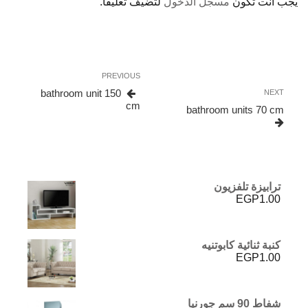
يجب أنت تكون
مسجل الدخول
لتضيف تعليقاً.
تصفّح
Previous
PREVIOUS
المقالات
Post
bathroom unit 150
Next
NEXT
cm
Post
bathroom units 70 cm
ترابيزة تلفزيون
EGP
1.00
كنبة ثنائية كابوتنيه
EGP
1.00
شفاط 90 سم جورنيا