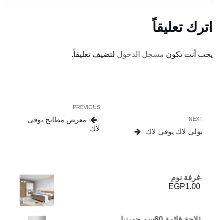
اترك تعليقاً
يجب أنت تكون
مسجل الدخول
لتضيف تعليقاً.
تصفّح
Previous
PREVIOUS
المقالات
Post
Next
معرض مطابخ يوفى
NEXT
Post
لاك
بولى لاك يوفى لاك
غرفة نوم
EGP
1.00
ثلاجة قائمة 60سم جورنيا