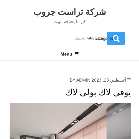
Ski
t
شركة تراست جروب
conten
كل ما يحتاجه البيت
Search
for
Menu
POSTED
أغسطس 23, 2023
BY
ADMIN
ON
يوفى لاك بولى لاك