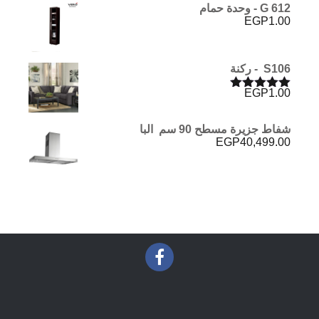
G 612 - وحدة حمام
EGP
1.00
S106 - ركنة
EGP
1.00
تم التقييم
5.00
من 5
شفاط جزيرة مسطح 90 سم البا
EGP
40,499.00