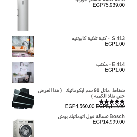
EGP
75,939.00
S 413 - كنبة ثلاثية كابوتنيه
EGP
1.00
E 414 - مكتب
EGP
1.00
شفاط مائل 90 سم ايكوماتيك ( هذا العرض
حتي نفاذ الكميه )
السعر
السعر
EGP
4,560.00
EGP
5,112.00
تم التقييم
الأصلي
الحالي
5.00
من 5
Bosch غسالة فول اتوماتيك بوش
هو:
هو:
EGP
14,999.00
EGP4,560.00.
EGP5,112.00.