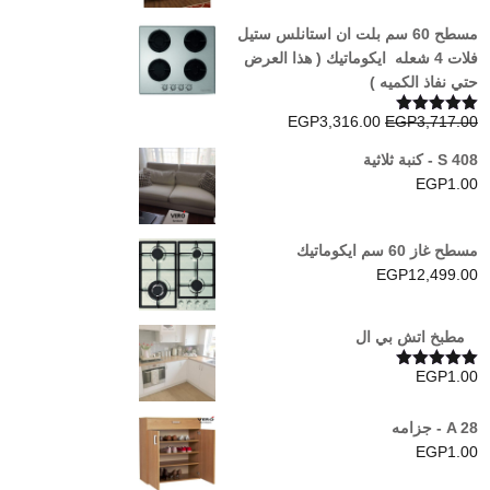
مسطح 60 سم بلت ان استانلس ستيل
فلات 4 شعله ايكوماتيك ( هذا العرض
حتي نفاذ الكميه )
السعر
السعر
EGP
3,316.00
EGP
3,717.00
تم التقييم
5.00
من 5
الأصلي
الحالي
S 408 - كنبة ثلاثية
هو:
هو:
EGP
1.00
EGP3,316.00.
EGP3,717.00.
مسطح غاز 60 سم ايكوماتيك
EGP
12,499.00
مطبخ اتش بي ال
EGP
1.00
تم التقييم
5.00
من 5
A 28 - جزامه
EGP
1.00