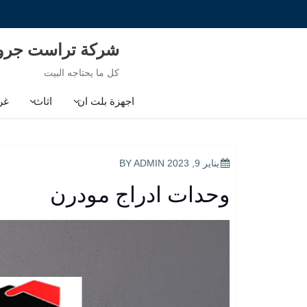
Ski
t
conten
شركة تراست جر
كل ما يحتاجه البيت
اجهزة بلت ان
اثاث
غر
POSTED
يناير 9, 2023
BY
ADMIN
ON
وحدات ادراج مودرن