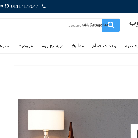
nt
01117172647
وب
Search
for
ف نوم
وحدات حمام
مطابخ
دريسنج روم
عروض
منوع