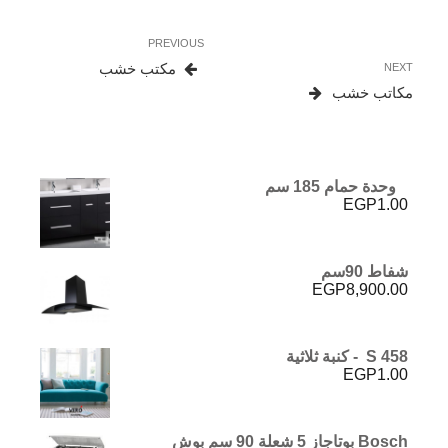
تصفّح
Previous
PREVIOUS
المقالات
Post
Next
مكتب خشب
NEXT
Post
مكاتب خشب
وحدة حمام 185 سم
EGP
1.00
شفاط 90سم
EGP
8,900.00
S 458 - كنبة ثلاثية
EGP
1.00
Bosch بوتاجاز 5 شعلة 90 سم بوش