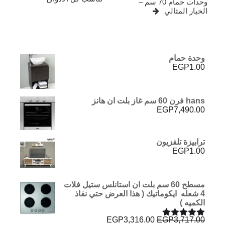
وحدات حمام 70 سم –
الخيار المثالي
وحدة حمام
EGP
1.00
hans فرن 60 سم غاز بلت ان هانز
EGP
7,490.00
ترابيزة تلفزيون
EGP
1.00
مسطح 60 سم بلت ان استانلس ستيل فلات
4 شعله ايكوماتيك ( هذا العرض حتي نفاذ
الكميه )
السعر
السعر
EGP
3,316.00
EGP
3,717.00
تم التقييم