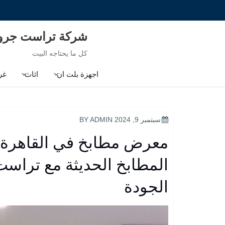
Ski
t
conten
شركة تراست جر
كل ما يحتاجه البيت
اجهزة بلت ان
اثاث
غر
POSTED
سبتمبر 9, 2024
BY
ADMIN
ON
معرض مطابخ في القاهرة ا
المطابخ الحديثة مع تراست
الجودة