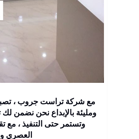
مع شركة تراست جروب ، تصبح
ومليئة بالإبداع نحن نضمن لك تج
وتستمر حتى التنفيذ ، مع ت
العصري وا