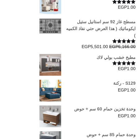
EGP
1.00
تم التقييم
5.00
من 5
مسطح غاز 92 سم استانيل ستيل
ايكوماتيك ( هذا العرض حتي نفاذ الكميه
)
السعر
السعر
EGP
5,501.00
EGP
6,166.00
تم التقييم
5.00
من 5
الأصلي
الحالي
مطبخ خشب بولي لاك
هو:
هو:
EGP5,501.00.
EGP6,166.00.
EGP
1.00
تم التقييم
5.00
من 5
S129 - ركنة
EGP
1.00
وحدة تخزين حمام 60 سم + حوض
EGP
1.00
وحدة حمام 85 سم + حوض