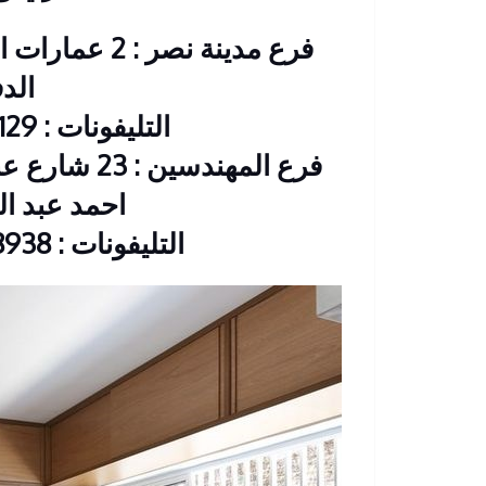
فرع مدينة نصر
الد
التليفونات : 26901129 – 01117172647
فرع المهندس
احمد عبد العزيز CIB
التليفونات : 33368938 – 01210044703