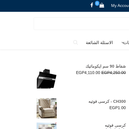
0
My Accou
ات
الاسئلة الشائعة
شفاط 90 سم ايكوماتيك
السعر
السعر
EGP
4,110.00
EGP
4,250.00
الأصلي
الحالي
هو:
هو:
EGP4,110.00.
EGP4,250.00.
CH300 - كرسى فوتيه
EGP
1.00
كرسى فوتيه