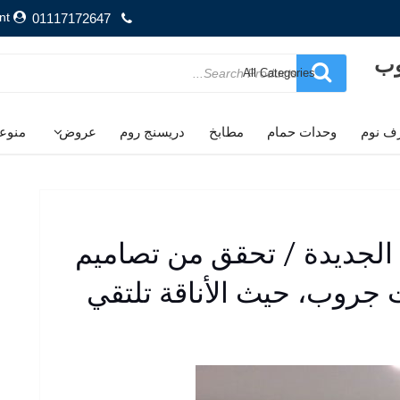
nt
01117172647
وب
Search
for
ف نوم
وحدات حمام
مطابخ
دريسنج روم
عروض
منوع
لجديدة / تحقق من تصاميم
 جروب، حيث الأناقة تلتقي