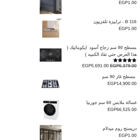
EGP
1.00
B 116 - ترابيزة تلفزيون
EGP
1.00
مسطح 90 سم زجاج أسود ايكوماتيك (
هذا العرض حتي نفاذ الكميه )
السعر
السعر
EGP
5,691.00
EGP
6,379.00
تم التقييم
5.00
من 5
الأصلي
الحالي
مسطح غاز 90 سم
هو:
هو:
EGP
14,900.00
EGP5,691.00.
EGP6,379.00.
غسالة ملابس 60 سم جورنيا
EGP
66,525.00
دريسنج روم ميدلام
EGP
1.00